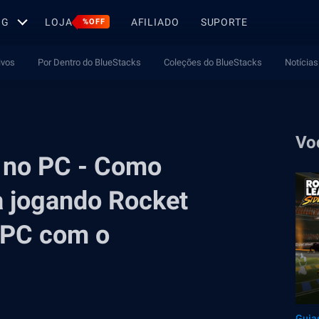
OG
LOJA
AFILIADO
SUPORTE
%OFF
ivos
Por Dentro do BlueStacks
Coleções do BlueStacks
Notícias
Vo
 no PC - Como
a jogando Rocket
 PC com o
Guia