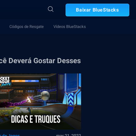
Baixar BlueStacks
Códigos de Resgate
Vídeos BlueStacks
cê Deverá Gostar Desses
s de Jogos
mar 21, 2022