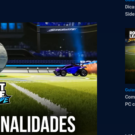
Dica
Side
Guia
Como
PC c