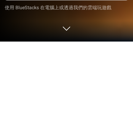
使用 BlueStacks 在電腦上或透過我們的雲端玩遊戲
在 PC 或 Mac 上玩 堡壘傳說：蒸汽龐
克
堡壘傳說：蒸汽龐克由Flame-Games的創新者團隊
精心打造，堪稱冒險遊戲領域的又一款精品佳作。突
破手機螢幕的限制，在你的PC或Mac上體驗更大、
更好的遊戲畫面。讓你盡情享受身臨其境的遊戲體
驗。
關於遊戲