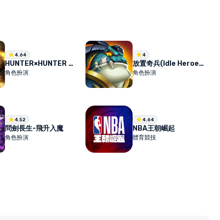
4.64
4
HUNTER×HUNTER NEN×SURVIVOR
放置奇兵(Idle Heroes)
角色扮演
角色扮演
4.52
4.64
問劍長生-飛升入魔
NBA王朝崛起
角色扮演
體育競技