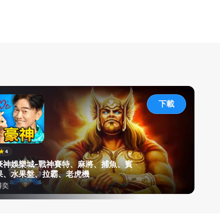
下載
4
豪神娛樂城-戰神賽特、麻將、捕魚、賓
果、水果盤、拉霸、老虎機
博奕