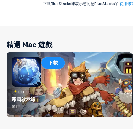
下載BlueStacks即表示您同意BlueStacks的
使用條
精選 Mac 遊戲
下載
4.48
寒霜啟示錄
動作