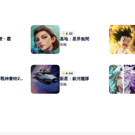
4.32
雙・霸
基地：星界無間
策略
4.44
麻將無雙-戰神賽特2強勢上線、老虎機、捕魚機、推筒子、娛樂城
新星：銀河艦隊
策略