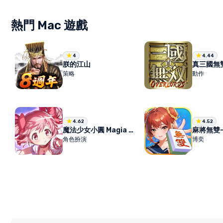
熱門 Mac 遊戲
4
4.44
朕的江山
真三國無
策略
動作
4.62
4.52
魔法少女小圓 Magia Exedra
角色扮演
博奕