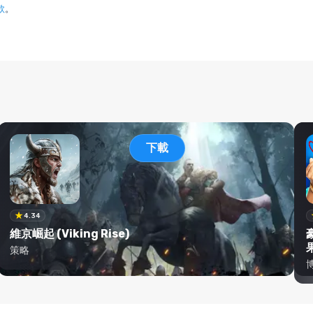
款
。
下載
4.34
維京崛起 (Viking Rise)
策略