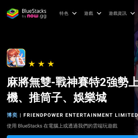
特色
遊戲
遊戲資訊
麻將無雙-戰神賽特2強勢
機、推筒子、娛樂城
博奕
|
FRIENDPOWER ENTERTAINMENT LIMITE
使用 BlueStacks 在電腦上或透過我們的雲端玩遊戲