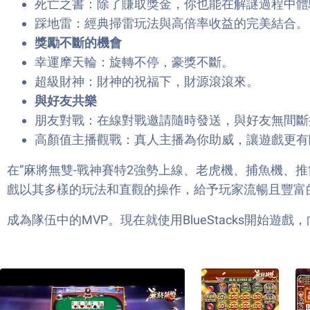
死亡之書：除了賺取獎金，你也能在解謎過程中體
踩地雷：經典掃雷玩法與高倍率收益的完美結合。
獎勵不斷的機會
幸運摩天輪：旋轉不停，豪獎不斷。
超級財神：財神的祝福下，財源滾滾來。
與好友共樂
朋友對戰：在線對戰邀請隨時發送，與好友無間斷
高顏值主播觀戰：真人主播為你助威，讓遊戲更有
在”麻將無雙-戰神賽特2強勢上線、老虎機、捕魚機、推
戲以其多樣的玩法和直觀的操作，給予玩家流暢且豐富
成為隊伍中的MVP。現在就使用BlueStacks開始遊