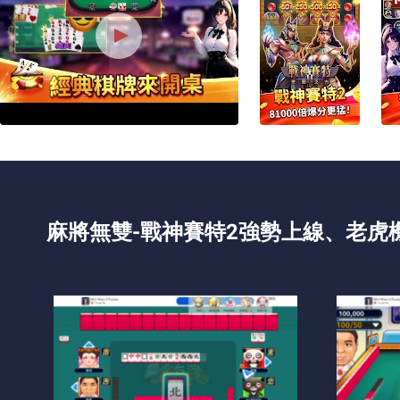
麻將無雙-戰神賽特2強勢上線、老虎