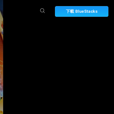
下載 BlueStacks