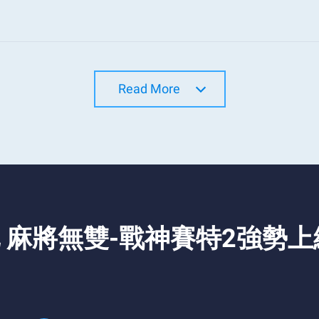
Read More
 麻將無雙-戰神賽特2強勢