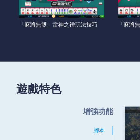
「麻將無雙」雷神之錘玩法技巧
「麻將
遊戲特色
增強功能
腳本