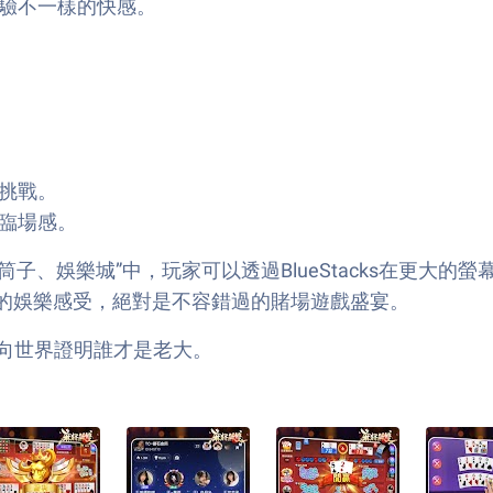
驗不一樣的快感。
挑戰。
臨場感。
筒子、娛樂城”中，玩家可以透過BlueStacks在更大
的娛樂感受，絕對是不容錯過的賭場遊戲盛宴。
戲，向世界證明誰才是老大。