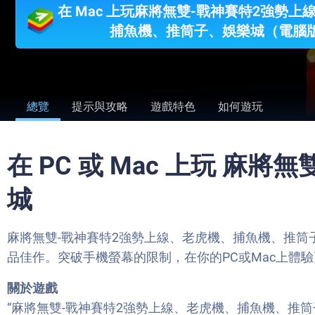
在 Mac 上玩麻將無雙-戰神賽特2強勢上
捕魚機、推筒子、娛樂城（電腦
總覽
提示與攻略
遊戲特色
如何遊玩
在 PC 或 Mac 上玩 
城
麻將無雙-戰神賽特2強勢上線、老虎機、捕魚機、推筒子、娛樂
品佳作。突破手機螢幕的限制，在你的PC或Mac上體
關於遊戲
“麻將無雙-戰神賽特2強勢上線、老虎機、捕魚機、推筒子、娛