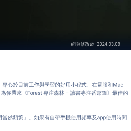
網頁修改於
:
2024.03.08
滑手機，專心於目前工作與學習的好用小程式。在電腦和Mac
為你帶來《Forest 專注森林 – 讀書專注番茄鐘》最佳的
當然頻繁」。如果有自帶手機使用頻率及app使用時間