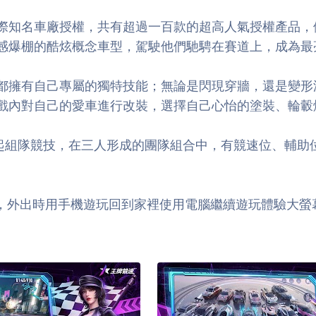
車廠授權，共有超過一百款的超高人氣授權產品，例如來自Po
感爆棚的酷炫概念車型，駕駛他們馳騁在賽道上，成為最
都擁有自己專屬的獨特技能；無論是閃現穿牆，還是變形
戲內對自己的愛車進行改裝，選擇自己心怡的塗裝、輪轂
一起組隊競技，在三人形成的團隊組合中，有競速位、輔助
牌競速》，外出時用手機遊玩回到家裡使用電腦繼續遊玩體驗