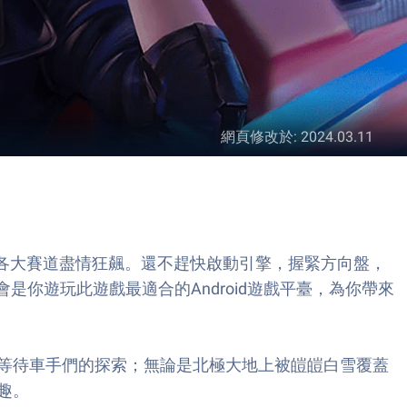
網頁修改於
:
2024.03.11
在各大賽道盡情狂飆。還不趕快啟動引擎，握緊方向盤，
會是你遊玩此遊戲最適合的Android遊戲平臺，為你帶來
等待車手們的探索；無論是北極大地上被皚皚白雪覆蓋
趣。