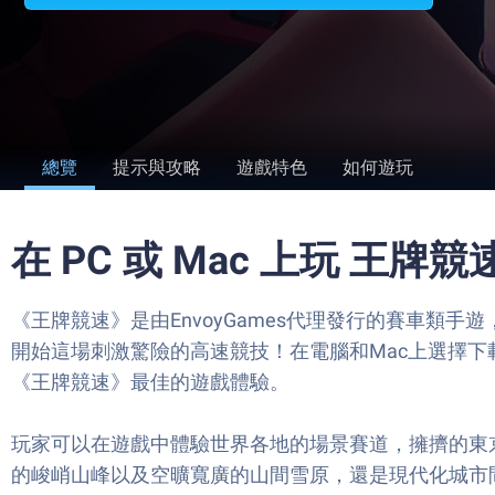
總覽
提示與攻略
遊戲特色
如何遊玩
在 PC 或 Mac 上玩 王牌競
《王牌競速》是由EnvoyGames代理發行的賽車
開始這場刺激驚險的高速競技！在電腦和Mac上選擇下載安
《王牌競速》最佳的遊戲體驗。
玩家可以在遊戲中體驗世界各地的場景賽道，擁擠的東
的峻峭山峰以及空曠寬廣的山間雪原，還是現代化城市