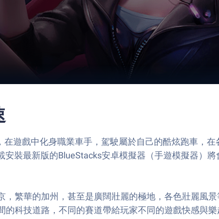
速
類手遊，在遊戲中化身職業車手，駕駛屬於自己的酷炫跑車，
裝最新版的BlueStacks安卓模擬器（手遊模擬器）將
京，繁華的加州，甚至是廣闊壯麗的極地，各色壯麗風景
間的科技道路，不同的賽道帶給玩家不同的遊戲快感與樂