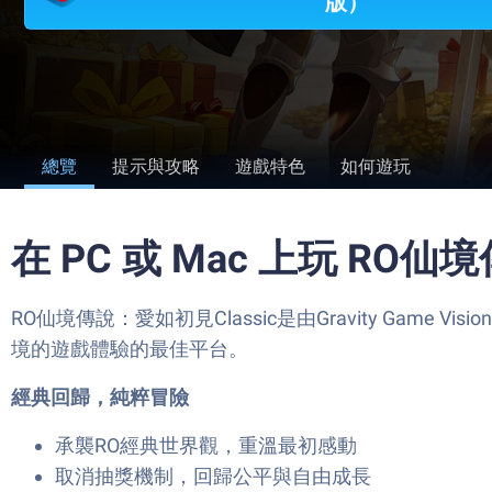
版）
總覽
提示與攻略
遊戲特色
如何遊玩
在 PC 或 Mac 上玩 RO仙
RO仙境傳說：愛如初見Classic是由Gravity Game 
境的遊戲體驗的最佳平台。
經典回歸，純粹冒險
承襲RO經典世界觀，重溫最初感動
取消抽獎機制，回歸公平與自由成長