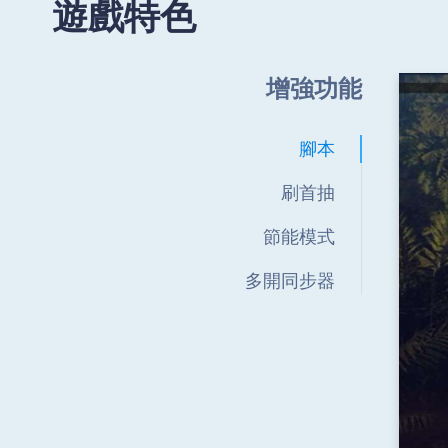
遊戲特色
增強功能
腳本
刷首抽
節能模式
多開同步器