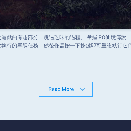
遊戲的有趣部分，跳過乏味的過程。 掌握 RO仙境傳說：愛
動執行的單調任務，然後僅需按一下按鍵即可重複執行它
Read More