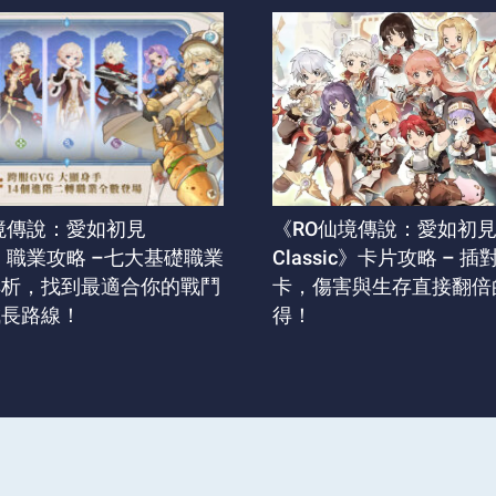
境傳說：愛如初見
《RO仙境傳說：愛如初
ic》職業攻略 –七大基礎職業
Classic》卡片攻略 – 
解析，找到最適合你的戰鬥
卡，傷害與生存直接翻倍
成長路線！
得！