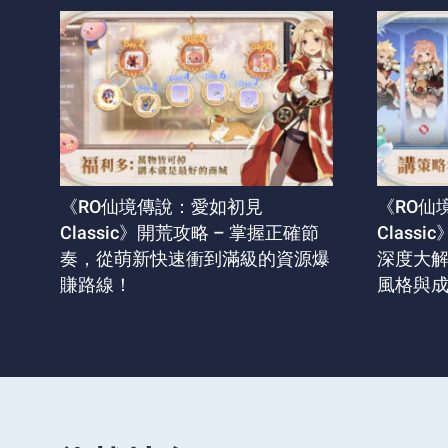
《RO仙境傳說：愛如初見
《RO仙
Classic》開荒攻略 – 掌握正確節
Class
奏，從萌新快速衝到滿級的資源爆
深度大
賺路線！
風格與