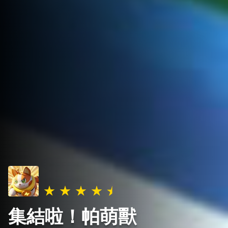
集結啦！帕萌獸