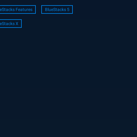
eStacks Features
BlueStacks 5
eStacks X