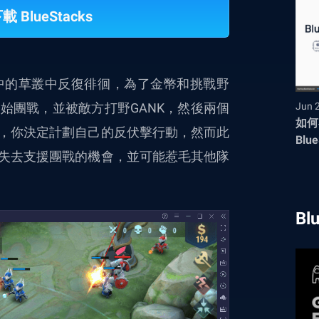
BlueStacks
中的草叢中反復徘徊，為了金幣和挑戰野
始團戰，並被敵方打野GANK，然後兩個
Jun 
如何
，你決定計劃自己的反伏擊行動，然而此
Blue
失去支援團戰的機會，並可能惹毛其他隊
Bl