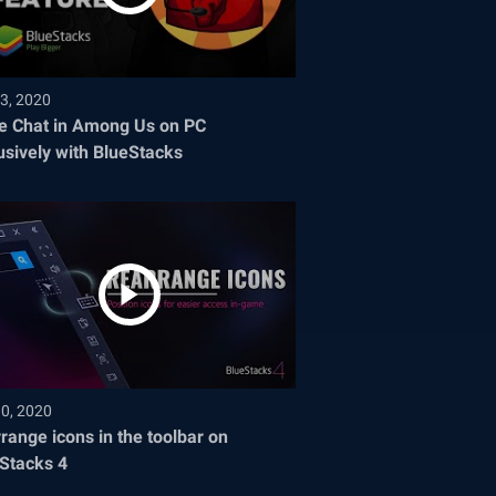
3, 2020
e Chat in Among Us on PC
usively with BlueStacks
30, 2020
range icons in the toolbar on
Stacks 4