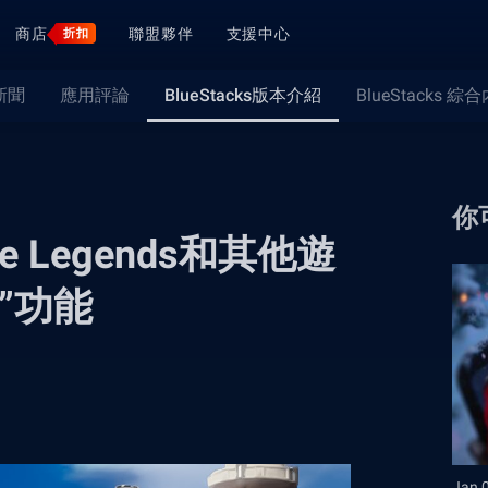
商店
聯盟夥伴
支援中心
折扣
新聞
應用評論
BlueStacks版本介紹
BlueStacks 綜
你
ile Legends和其他遊
”功能
Jan 