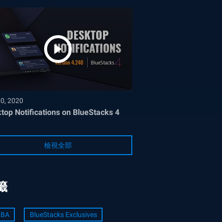
30, 2020
top Notifications on BlueStacks 4
檢視全部
籤
BA
BlueStacks Exclusives