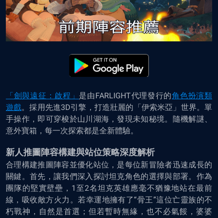
「劍與遠征：啟程」
是由FARLIGHT代理發行的
角色扮演類
遊戲
。採用先進3D引擎，打造壯麗的「伊索米亞」世界。單
手操作，即可穿梭於山川湖海，發現未知秘境。隨機解謎、
意外寶箱，每一次探索都是全新體驗。
新人推圖陣容構建與站位策略深度解析
合理構建推圖陣容並優化站位，是每位新冒險者迅速成長的
關鍵。首先，讓我們深入探討坦克角色的選擇與部署。作為
團隊的堅實壁壘，1至2名坦克英雄應毫不猶豫地站在最前
線，吸收敵方火力。若幸運地擁有了“骨王”這位亡靈族的不
朽戰神，自然是首選；但若暫時無緣，也不必氣餒，婆婆