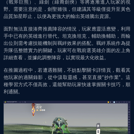
（戰斧巨熊）、綠劍（綠裔劍俠）等將逐漸進入玩家的視
野。需要注意的是，劍聖雖強，但建議其等級僅提升至黃色
品質加星即止，以便為更強大的輸出英雄騰出資源。
面對無法直接湊齊推薦陣容的情況，玩家應靈活應變，利用
手中已有的英雄進行替代。坦克換坦克，輔助換輔助，而輸
出位則需考慮技能機制與羈絆效果的搭配。羈絆系統作為提
升隊伍整體實力的關鍵，玩家可在戰前選英雄介面的左上角
詳細查看，並據此調整陣容，以實現最大化收益。
在推圖過程中，若遭遇難關，不妨點擊關卡詳情頁，觀看其
他玩家的過關錄影，從中汲取靈感，甚至直接“抄作業”。這
種學習方式不僅高效，還能幫助玩家快速掌握關卡技巧，順
利通關。