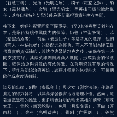
（智慧古樹）、光盾（光明之盾）、獅子（狂怒之獅）、豹
女（叢林獵豹）、女騎（聖光騎士）等英雄同樣能擔此重
任，以各自獨特的防禦技能為隊伍贏得寶貴的生存空間。
接下來，奶媽的配置同樣至關重要。1至3名治療型英雄的存
在，是隊伍持續作戰能力的保障。奶爸（神聖祭司）、菲
（精靈治癒者）、荷葉（碧波仙子）等是常見的選擇，他們
與商人（神秘旅者）的搭配尤為經典。商人不僅能為隊伍提
供寶貴的資源補給，其站位應緊隨坦克之後，確保在第一時
間支援前線。其餘英雄則圍繞商人展開，形成緊密的保護
圈，確保治療與資源的有效傳遞。在前期資源有限的情況
下，菲作為初始治療英雄，憑藉其穩定的恢復能力，可長期
陪伴玩家度過難關。
談及輸出端，劍聖（疾風劍士）與火女（烈焰法師）作為過
渡期的得力幹將，以其高爆發傷害迅速清理小怪。然而，隨
著遊戲進程的推進，更多特色鮮明的輸出英雄如荊棘（荊棘
女王）、骨蛇（幽冥蛇影）、兔弓（月影兔靈）、蒼白（蒼
白騎士）、光弓（光明遊俠）、骨劍（亡靈劍士）、斧熊