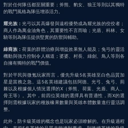
對於任何隊伍都至關重要；斧熊、豹女、狼王等則以其獨特
的戰鬥風格為隊伍增添活力。
耀光族：
光弓以其高爆發與遠程優勢成為耀光族的佼佼者；
商人作為萬金油角色，其重要性不言而喻；光盾、科林、女
騎等則為隊伍提供堅實的防禦與輔助。
綠裔族：
荷葉的群體治療與增益效果無人能及；兔弓的靈活
機動與強力控制令人稱道；婆婆、村長、綠劍、鳥人等則各
自擁有獨特的戰鬥價值。
對於平民與微氪玩家而言，優先升級5名英雄至白色品質加
星是當務之急。這5名英雄建議包括阿德、光弓、兔弓、荊
棘以及根據個人情況選擇的X（斧熊、荷葉、光盾、商人、
骨王等）。其中，前四位英雄的選擇具有普適性，而X的選
擇則需根據玩家的種族橡果數量與英雄本體數量進行靈活調
整。
此外，防卡級英雄的概念也是玩家必須瞭解的。在升級過程