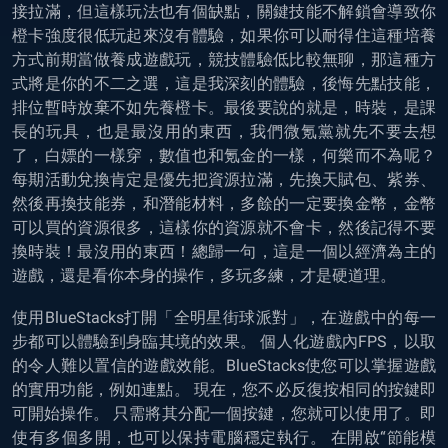
接拉滿，但這樣玩法也有個缺點，關鍵技能不解鎖會導致你
橙卡強度很低玩起來沒有體驗，如果你可以耐得住這種培養
方式前期當做養成遊戲玩，競技體驗低比較無聊，那這種方
式將是你的不二之選，這是我深刻的體驗，後悔先點技能，
排位暫時放棄不如先養橙卡。最後要說的就是，時裝，是課
長的玩具，也是最沒用的東西，我們微氪黨就先不要去想
了，白嫖的一樣穿，數值也和氪金的一樣，何樂而不為呢？
每期活動兌換肯定是優先把資源拉滿，先換天賦包、紫券、
然後再換技能券，和潛能材料，多餘的一定要換金幣，金幣
可以買的資源很多，這樣你的資源就不會卡，然後記得不要
換時裝！最沒用的東西！總歸一句，這是一個以經濟為主的
遊戲，還是看你本身的操作，多玩多練，才是硬道理。
使用BlueStacks打開「全明星街球派對」，在遊戲中的每一
步都可以體驗到身臨其境的效果。 個人化遊戲內FPS，以取
的令人難以置信的遊戲效能。BlueStacks使您可以掌握遊戲
的實用功能，例如連點。 現在，您不必反復按相同的按鍵即
可開始操作。 只需將其分配一個按鍵，您就可以使用了。即
使有多個多開，也可以保持電腦穩定執行。 在開啟“節能模