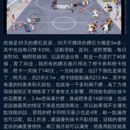
然後是30天的鑽石資源，30天可獲得的鑽石大概是5w多，
其中包括每日雙卡250、活動登錄、簽到、派對獎勵，每日
派對50、晚間登錄30、以及鞋盒出售，鞋盒一共是打了40多
個，賣了30盒，我所有的鑽石都只用在了橙卡券和橙卡技
能，橙卡一共抽了140次，一次純保底，估計下個也是保底
了，明天出，共計約2.1w，橙卡技能點滿共計2.4w，其中有
每週的特惠券和天賦包，也就省一千多到兩千鑽，為了方便
我就都按正常價格算了不會有太大影響，而技能包卻比抽卡
的花費要大，2.4w意味著什麼，換成橙券是16個10連，也就
是說臉最黑的情況下保底也能突兩次，所以如果我不去優先
點技能的話，那我的橙卡到明天最少也是4突，歐一點滿突
也可以呢。綜上所述，建議優先抽卡不點技能，這樣的優勢
是你的練度會很快，兩三個月就可以滿突，然後再點技能直