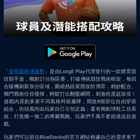
「
全明星街球派對
」是由LongE Play代理發行的一款體育競
技類手遊，獨創21分熱區賽，打破傳統競技戰術框架，每回
合隨機刷新加分區域，圍繞熱區展開攻防博弈，精妙配合、
獨門戰術任你發揮，輕鬆打出翻盤瞬間，刺激程度超加倍！
遊戲內原創多家不同風格時裝廠牌，開放8個部位自由穿搭
組合，街頭風尚由玩家自己引領定義；還有獨創球鞋工坊系
統，打造獨一無二的專屬戰靴。玩家們千萬不要錯過這款遊
戲。
玩家們可以前往BlueStacks的官方網站根據自己的需求來下