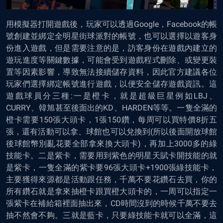
用模擬器打開遊戲後，玩家可以透過Google，Facebook的帳
號創建並綁定全明星街球派對的帳號，也可以選擇以遊客身
份進入遊戲，但是需要注意的是，訪客身份在遊戲內建立的
遊玩進度等關鍵數據，可能會受到遊戲程式刪除、或變更裝
置等因素影響，導致無法接續儲存資料，因此官方建議各位
玩家們選擇綁定帳號進行遊戲，以便安全儲存遊戲資訊。這
遊戲球員分三種:一是橙卡，就是超級巨星例如LBJ、
CURRY、韓旭甚至後面出的KD、HARDEN等等。一隻全滿的
橙卡需要150張大頭卡，1張150鑽，每周可以買特價8折五
張，還有活動可以拿、球館也可以兌換到(所以後面開放球館
後球館幣別亂花要全部拿來換大頭卡)，再加上3000多的綠
技能卡。二是紫卡，需要用到紫色的明星天賦卡開技能的就
是紫卡，一隻全滿的紫卡要96張大頭卡+1900張綠技能卡，
主要獲得來源都是活動跟任務，千萬不要花鑽石去買，你的
所有鑽石就是拿來抽橙卡跟買橙大頭卡的，一周可以指定一
張紫卡在補給箱裡面抽出來，CD時間沒到的時候千萬不要去
抽不然會不夠。三就是藍卡，只要綠技能卡就可以全滿，這