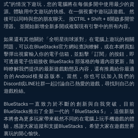
式”的情況下遊玩，您的電腦將在每個多開中使用最少的資
源。體驗用中文遊玩的快感。在一個視窗中遊玩該遊戲。 然
後可以同時與您的朋友聊天。 按CTRL + Shift + 8開啟多開管
理器。 並開始新增全新多開或複製現有引擎中的所有內容。
如果還有其他關於「全明星街球派對」在電腦上遊玩的相關
問題，可以在BlueStacks官方網站查詢瞭解，或在本網頁點
擊彈出視窗輸入你的電子信箱，並點擊「訂閱」的按鈕，即
可透過電子信箱接收 BlueStacks 部落格的每週內容更新，隨
時瞭解我們提供的最新遊戲動態及內容，還有推薦給你最適
合的Android模擬器版本。當然，你也可以加入我們的
Discord或LINE社群一起討論自己熱愛的遊戲，尋找到自己的
遊戲粉絲。
BlueStacks一直致力於不斷的創新與自我突破，目前
BlueStacks推出了全新一代的『BlueStacks 5』，這個新版
本將會為更多玩家帶來截然不同的在電腦上玩手機遊戲的體
驗，感謝大家追蹤和支援BlueStacks， 希望大家在遊戲世界
裏玩的開心愉快。