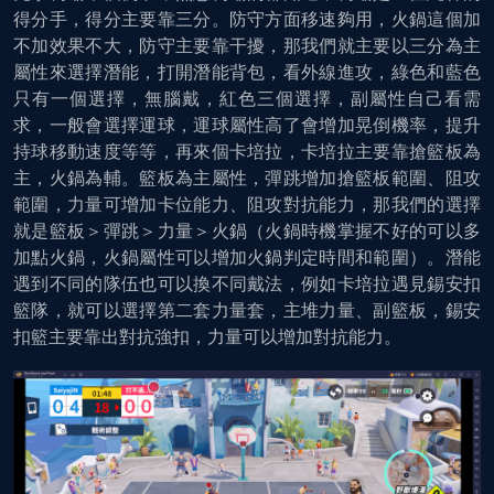
得分手，得分主要靠三分。防守方面移速夠用，火鍋這個加
不加效果不大，防守主要靠干擾，那我們就主要以三分為主
屬性來選擇潛能，打開潛能背包，看外線進攻，綠色和藍色
只有一個選擇，無腦戴，紅色三個選擇，副屬性自己看需
求，一般會選擇運球，運球屬性高了會增加晃倒機率，提升
持球移動速度等等，再來個卡培拉，卡培拉主要靠搶籃板為
主，火鍋為輔。籃板為主屬性，彈跳增加搶籃板範圍、阻攻
範圍，力量可增加卡位能力、阻攻對抗能力，那我們的選擇
就是籃板＞彈跳＞力量＞火鍋（火鍋時機掌握不好的可以多
加點火鍋，火鍋屬性可以增加火鍋判定時間和範圍）。潛能
遇到不同的隊伍也可以換不同戴法，例如卡培拉遇見錫安扣
籃隊，就可以選擇第二套力量套，主堆力量、副籃板，錫安
扣籃主要靠出對抗強扣，力量可以增加對抗能力。