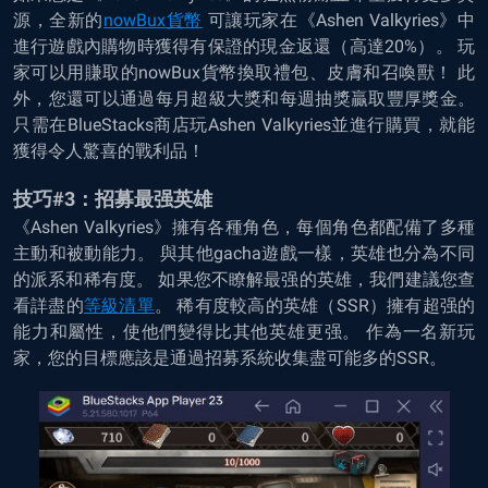
源，全新的
nowBux貨幣
可讓玩家在《Ashen Valkyries》中
進行遊戲內購物時獲得有保證的現金返還（高達20%）。 玩
家可以用賺取的nowBux貨幣換取禮包、皮膚和召喚獸！ 此
外，您還可以通過每月超級大獎和每週抽獎贏取豐厚獎金。
只需在BlueStacks商店玩Ashen Valkyries並進行購買，就能
獲得令人驚喜的戰利品！
技巧#3：招募最强英雄
《Ashen Valkyries》擁有各種角色，每個角色都配備了多種
主動和被動能力。 與其他gacha遊戲一樣，英雄也分為不同
的派系和稀有度。 如果您不瞭解最强的英雄，我們建議您查
看詳盡的
等級清單
。 稀有度較高的英雄（SSR）擁有超强的
能力和屬性，使他們變得比其他英雄更强。 作為一名新玩
家，您的目標應該是通過招募系統收集盡可能多的SSR。