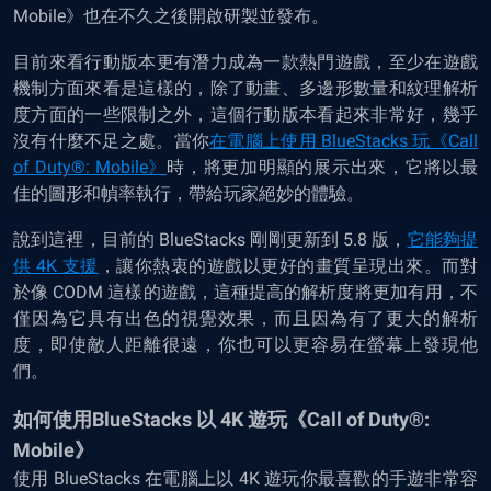
Mobile》也在不久之後開啟研製並發布。
目前來看行動版本更有潛力成為一款熱門遊戲，至少在遊戲
機制方面來看是這樣的，除了動畫、多邊形數量和紋理解析
度方面的一些限制之外，這個行動版本看起來非常好，幾乎
沒有什麼不足之處。當你
在電腦上使用 BlueStacks 玩《Call
of Duty®: Mobile》
時，將更加明顯的展示出來，它將以最
佳的圖形和幀率執行，帶給玩家絕妙的體驗。
說到這裡，目前的 BlueStacks 剛剛更新到 5.8 版，
它能夠提
供 4K 支援
，讓你熱衷的遊戲以更好的畫質呈現出來。而對
於像 CODM 這樣的遊戲，這種提高的解析度將更加有用，不
僅因為它具有出色的視覺效果，而且因為有了更大的解析
度，即使敵人距離很遠，你也可以更容易在螢幕上發現他
們。
如何使用BlueStacks 以 4K 遊玩《Call of Duty®:
Mobile》
使用 BlueStacks 在電腦上以 4K 遊玩你最喜歡的手遊非常容