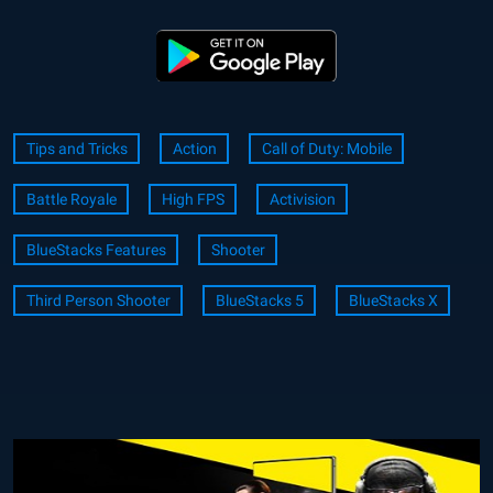
Tips and Tricks
Action
Call of Duty: Mobile
Battle Royale
High FPS
Activision
BlueStacks Features
Shooter
Third Person Shooter
BlueStacks 5
BlueStacks X