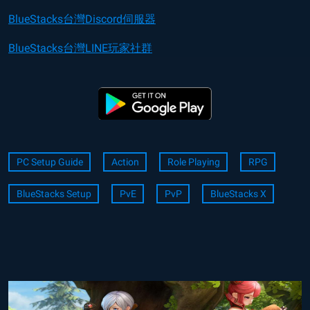
BlueStacks台灣Discord伺服器
BlueStacks台灣LINE玩家社群
PC Setup Guide
Action
Role Playing
RPG
BlueStacks Setup
PvE
PvP
BlueStacks X