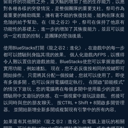
留前作的功能性之外，還大幅的增加了他的生存能力，以應
對各種各樣的突發情況，是整個團隊的重要支柱。祭司作為
最重要的輔助職業，擁有著不錯的恢復技能，能夠在隊友最
危險的給予幫助。在《龍之谷2》中，祭司在保持了他原有
功能性的基礎上，進一步的增加了其恢復能力，並且可以提
供一定程度的控制，是團隊的堅強後盾。
使用BlueStacks打開《龍之谷2：進化》，在遊戲中的每一步
都可以體驗到身臨其境的效果。 個人化遊戲內FPS，以獲得
令人難以置信的遊戲效能。BlueStacks使您可以掌握遊戲的
實用功能，例如連點。 現在，您不必反復按相同的按鍵即可
開始操作。 只需將其分配一個按鍵，您就可以使用了。即使
有多個多開，也可以保持電腦穩定執行。 在開啟“節能模式”
的情況下遊玩，您的電腦將在每個多開中使用最少的資源。
體驗用中文遊玩的快感。在一個視窗中遊玩該遊戲。 然後可
以同時與您的朋友聊天。 按CTRL + Shift + 8開啟多開管理
器。 並開始新增全新多開或複製現有引擎中的所有內容。
如果還有其他關於《龍之谷2：進化》在電腦上遊玩的相關