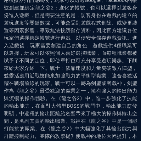
用模擬器打開遊戲後，玩家可以透過Google，Facebook的帳
號創建並綁定龍之谷2：進化的帳號，也可以選擇以遊客身
份進入遊戲，但是需要注意的是，訪客身份在遊戲內建立的
遊玩進度等關鍵數據，可能會受到遊戲程式刪除、或變更裝
置等因素影響，導致無法接續儲存資料，因此官方建議各位
玩家們選擇綁定帳號進行遊戲，以便安全儲存遊戲資訊。進
入遊戲後，玩家需要創建自己的角色，遊戲提供4種職業可
以選擇，玩家可以依照個人喜好選擇職業，而每種職業都被
賦予了不同的定位，即使單打也可充分享受遊玩樂趣。下麵
來給大家介紹一下。戰士：依靠速度和力量突破敵方陣型，
並靈活應用近戰技能來加強戰力的平衡型職業，適合喜歡活
躍在戰場前線的玩家。戰士可以一轉為劍聖或者戰神，劍聖
作為《龍之谷》最受歡迎的職業之一，擁有強大的輸出能力
與流暢的操作體驗。在《龍之谷2》中，進一步強化了技能
的輸出能力，在面對大體型BOSS的戰鬥中，輸出能力愈發
明顯，中遠程的輸出距離給劍聖帶來了極大的操作與輸出空
間，是名副其實的輸出職業。戰神在《龍之谷》中是一個能
打能抗的職業。在《龍之谷2》中大幅強化了其輸出能力與
群體控制能力。團隊的攻擊提升使戰神的地位大幅提升，本