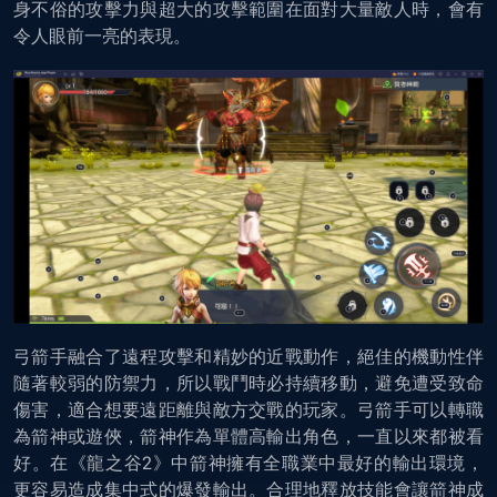
身不俗的攻擊力與超大的攻擊範圍在面對大量敵人時，會有
令人眼前一亮的表現。
弓箭手融合了遠程攻擊和精妙的近戰動作，絕佳的機動性伴
隨著較弱的防禦力，所以戰鬥時必持續移動，避免遭受致命
傷害，適合想要遠距離與敵方交戰的玩家。弓箭手可以轉職
為箭神或遊俠，箭神作為單體高輸出角色，一直以來都被看
好。在《龍之谷2》中箭神擁有全職業中最好的輸出環境，
更容易造成集中式的爆發輸出。合理地釋放技能會讓箭神成