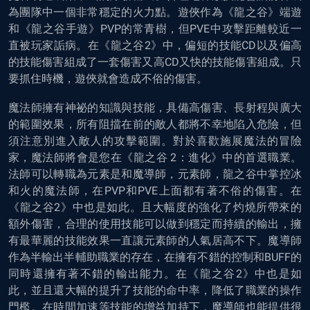
為團隊中一個非常穩定的火力點。遊俠作為《龍之谷》端遊
和《龍之谷手遊》PVP的常青樹，但PVE中攻擊距離較近一
直被玩家詬病。在《龍之谷2》中，偏短的技能CD以及偏高
的技能傷害組成了一套傷害又高CD又快的技能傷害組成。只
要抓住時機，遊俠就會造成不俗的傷害。
魔法師擁有神祕的知識與技能，具備高傷害、長射程與廣大
的範圍效果，所有阻擋在前的敵人都將不幸地陷入危險，但
須注意別進入敵人的攻擊範圍。對於喜歡施展魔法的冒險
家，魔法師將會是您在《龍之谷 2：進化》中的首選職業。
法師可以轉職為元素是和魔導師，元素師，龍之谷中掌控冰
和火的魔法師，在PVP和PVE上面都有著不俗的傷害。在
《龍之谷2》中也是如此。且大幅度的強化了灼燒所帶來的
額外傷害，合理的使用技能可以做到穩定而持續的輸出，擁
有最華麗的技能效果一直讓元素師的人氣居高不下。魔導師
作為半輸出半輔助職業的存在，在擁有不錯的控制和BUFF的
同時還擁有著不錯的輸出能力。在《龍之谷2》中也是如
此，並且還大幅的提升了技能的命中率，降低了職業的操作
門檻。在時間加速等技能的增益加持下，魔導師也能提供很