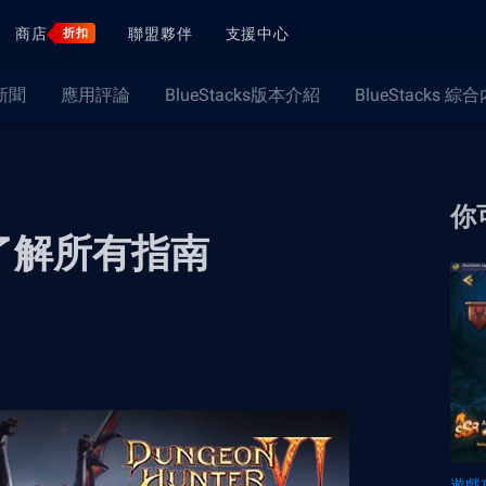
商店
聯盟夥伴
支援中心
折扣
新聞
應用評論
BlueStacks版本介紹
BlueStacks 綜
你
」– 了解所有指南
遊戲