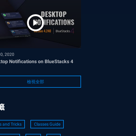
30, 2020
top Notifications on BlueStacks 4
檢視全部
籤
s and Tricks
Classes Guide