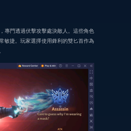
近戰職業，專門透過伏擊攻擊處決敵人。這些角色
常敏捷。玩家選擇使用鋒利的雙匕首作為
。