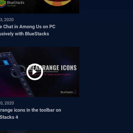
3, 2020
e Chat in Among Us on PC
usively with BlueStacks
30, 2020
range icons in the toolbar on
Stacks 4