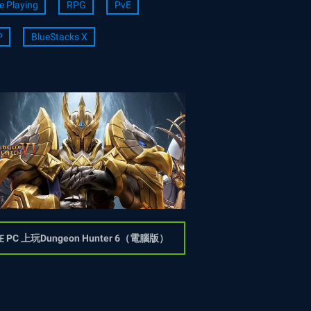
e Playing
RPG
PvE
P
BlueStacks X
在 PC 上玩Dungeon Hunter 6（電腦版）