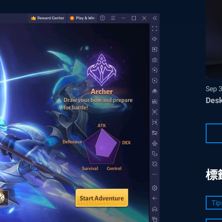
Sep 
Desk
標
Tip