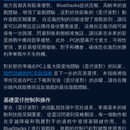
能方面都具有顯著優勢。 BlueStacks提供流暢、高幀率的遊
戲體驗，增强了遊戲體驗，這對於快節奏的《蛋仔派對》動
作遊戲至關重要。 自定義控制的功能改變了遊戲規則，讓玩
家可以調整設定以獲得最佳響應速度。 這種自定義功能可確
保每一次跳躍、閃避和衝刺都精准無誤，讓玩家在未來的彩
蛋挑戰中獲得競爭優勢。 此外，PC的螢幕尺寸更大，可視性
更强，更容易發現障礙物、對手和機會，確保您在激烈的勝
利爭奪戰中不失時機。
對於那些準備在PC上最大限度地體驗《蛋仔派對》的玩家，
我們詳細的PC安裝指南
是下一步的完美選擇。 本指南將指
導你完成在PC上下載和安裝《蛋仔派對》的步驟，讓你在幾
分鐘內就能獲得這款遊戲的最佳遊戲體驗。
基礎蛋仔控制和操作
要在《蛋仔派對》的混亂競技場中茁壯成長，掌握基本的移
動和技能至關重要。 從靈活閃避到策略翻滾，每一個動作都
在穿越障礙和戰勝對手的過程中發揮著關鍵作用。 在
BlueStacks上進行遊戲時，遊戲的控制已針對鍵盤使用進行