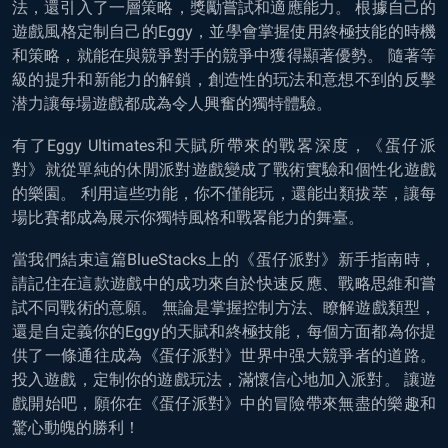
法，還引入了一層策略，獎勵嘗試和適應能力。 根據自己的
遊戲風格定制自己的Eggy，並學會掌握使用終極技能的時機
和策略，就能在與競爭對手的競爭中獲得顯著優勢。 隨著等
級的提升和新能力的解鎖，創造性的玩法和意想不到的反擊
潜力讓每場遊戲都成為令人興奮的獨特體驗。
有了Eggy Ultimates和天賦所帶來的戰畧深度，《蛋仔派
對》就從單純的休閒派對遊戲變成了戰術實驗和個性化遊戲
的樂園。 利用這些功能，你不僅能玩，還能出類拔萃，讓每
場比賽都成為展示你獨特風格和戰畧能力的舞臺。
當我們結束這篇BlueStacks上的《蛋仔派對》新手指南時，
請記住在這款遊戲中的成功來自於快速反應、戰略思維和嘗
試不同戰術的意願。 無論是掌握控制方法、瞭解遊戲類型，
還是自定義你的Eggy的天賦和終極技能，每個方面都為你提
供了一條通往成為《蛋仔派對》世界中强大競爭者的道路。
投入遊戲，定制你的遊戲玩法，滿懷信心地加入派對。 讓遊
戲開始吧，願你在《蛋仔派對》中的冒險帶來無盡的樂趣和
驚心動魄的勝利！