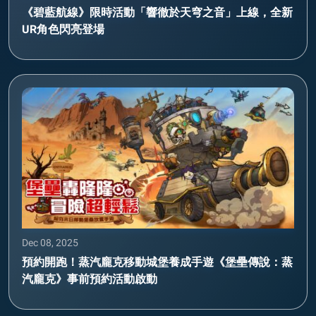
《碧藍航線》限時活動「響徹於天穹之音」上線，全新
UR角色閃亮登場
Dec 08, 2025
預約開跑！蒸汽龐克移動城堡養成手遊《堡壘傳說：蒸
汽龐克》事前預約活動啟動