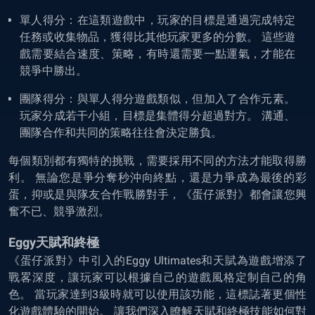
單人得分：在這類遊戲中，玩家的目標是通過完成特定
任務或收集物品，獲得比其他玩家更多的分數。 這些遊
戲需要結合速度、策略，有時還需要一點運氣，才能在
競爭中勝出。
團隊得分：與單人得分遊戲類似，但加入了合作元素。
玩家分成若干小組，目標是集體得分超過對方。 溝通、
團隊合作和共同的策略往往會決定勝負。
每個類別都有獨特的挑戰，需要採用不同的方法才能取得勝
利。 無論您是爭分奪秒沖向終點，還是力爭成為最後的彩
蛋，抑或是與隊友合作戰勝對手，《蛋仔派對》都會讓您興
奮不已、競爭激烈。
Eggy天賦和終極
《蛋仔派對》中引入的Eggy Ultimates和天賦為遊戲增添了
戰畧深度，讓玩家可以根據自己的遊戲風格定制自己的角
色。 當玩家達到3級時就可以使用該功能，這標誌著更個性
化遊戲體驗的開始。 讓我們深入瞭解天賦和終極技能如何對