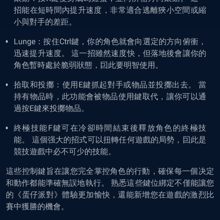
招能在短時間內提升速度，非常適合逃離狹小空間或縮
小與對手的差距。
Lunge：按住Ctrl鍵，你的角色就會向選定的方向俯衝，
迅速提升速度。 這一招雖然速度快，但落地後會讓你的
角色暫時處於脆弱狀態，囙此要明智使用。
拾取和投擲：使用E鍵抓起對手或物品並投擲出去。 當
持有物品時，此功能會被物品使用鍵取代，讓你可以通
過按E鍵來投擲物品。
終極技能F鍵可在冷卻時間結束後釋放角色的終極技
能。 這個强大的招式可以扭轉任何遊戲的局勢，囙此是
競技遊戲中必不可少的技能。
這些控制鍵旨在讓您完全掌控角色的行動，確保每一個决定
和動作都能準確無誤地執行。 熟悉這些鍵位綁定不僅能讓您
的《蛋仔派對》體驗更加愉快，還能新增您在遊戲的激烈比
賽中獲勝的機會。