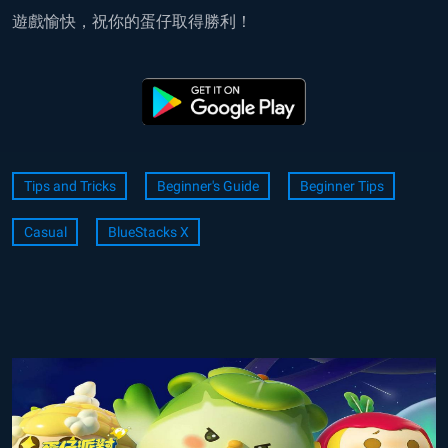
遊戲愉快，祝你的蛋仔取得勝利！
Tips and Tricks
Beginner's Guide
Beginner Tips
Casual
BlueStacks X