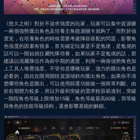
《悠久之樹》對於不追求強度的玩家，玩家可以集中資源砸
一兩個強勢匯出角色及培養主角能過關卡就夠了。而對於強
度党，在培養角色的時候需要考慮陣容搭配的問題，影響角
色強度的因素有很多，首先確定玩家是不是氪佬，是氪佬的
話可以一開始就往屬性隊培養，如果玩家不是氪佬的話，那
建議以混屬隊伍作為前中期的過渡，利用一兩個強勢角色加
上工具人堆疊強度。不管你是哪種玩家，強力的匯出角色是
必要的，因此在開局階段資源傾斜向匯出角色，如果你不清
楚哪些角色是匯出，可以使用篩選功能做一個簡單判斷。由
於前期體力較多，所以升級和突破的需求較容易達到，突破
一階段角色等級上限增加15級，角色等級最高60級，而等級
與角色的技能等級掛鉤，還會影響基能的解鎖。