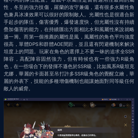
性，冬至的強力技傷，羅蘭的攻守兼備，還有很多水屬性角
色兼具冰凍效果可以很好的限制敵人。光屬性也是很適合新
手起步的隊伍，傷害優秀，爆發速度快，但光屬性沒有持續
疊加傷害的能力，在持續匯出方面相比水和風屬性來說就略
遜一籌。而第一個推薦的屬性是風，風屬性的角色平均強度
很高，單體DPS和群體AOE間距，並且還有閃避機制來解決
坦度上的問題。玩家在角色的選擇上不要一昧的追求全SSR
陣容，高配陣容固然強力，但有時候也有一些強力R級角
色，在一些場合下的發揮不遜色於SSR級，比如風系R級坦克
尤娜，華麗的卡面甚至吊打許多SSR級角色的覺醒立繪，華
麗的外表下，技能的多種增傷機制也能讓她面對同等級任何
敵人的威脅。