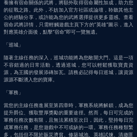
養擁有宿命關係的武將，將額外取得宿命屬性加成，助力您
的征戰之路。此外，不妨加入官方社區或論壇，聆聽其他主
公的經驗分享，或許能為您的武將選擇提供更多靈感。查看
宿命武將詳情，只需輕觸遊戲主頁下方的“英雄”圖示，進入
對應英雄介面後，點擊“宿命”即可一覽無遺。
「巡城」
隨著主線任務的深入，巡城功能將為您敞開大門。這是一項
不容錯過的日常活動，透過巡城，您可以輕鬆獲取寶貴資
源，為王國的發展添磚加瓦。請務必記得每日巡城，讓資源
源源不斷湧入您的寶庫。
「軍務」
當您的主線任務進展至第四章時，軍務系統將解鎖，成為您
提升爵位、獲取豐厚獎勵的重要途徑。然而，每日可完成的
軍務任務次數有限，且無法累積至次日，因此，堅持每日完
成軍務任務，是您遊戲中不可或缺的一環。軍務任務種類繁
多，包括但不限於賑災濟貧、修築城池、英雄試煉、清繳匪