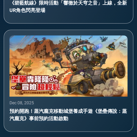
《碧藍航線》限時活動「響徹於天穹之音」上線，全新
UR角色閃亮登場
Dec 08, 2025
預約開跑！蒸汽龐克移動城堡養成手遊《堡壘傳說：蒸
汽龐克》事前預約活動啟動