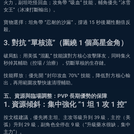
火力，副坦吃怪回血；攻角帶 “吸血” 技能，輔角優先 “冰雪
女王”（冰凍打斷輸出）。
寶物選擇：坦角帶 “忍耐的沙漏”，撐過 15 秒後屬性翻倍反
殺。
3. 對抗 “單核流”（圍繞 1 個高星金角）
破局點：用美弧 “混亂” 技能讓對方核心攻擊隊友，同時集火
秒掉其輔助（控場 / 治療），切斷單核的生存鏈。
技能釋放：優先開 “封印攻血 70%” 技能，降低對方核心輸
出，再用範圍攻擊快速清理輔助。
五、資源與臨場調整：PVP 長期優勢的保障
1. 資源傾斜：集中強化 “1 坦 1 攻 1 控”
按文檔建議，優先將主坦、主攻等級升到 39 級，主控（美
弧）升到 29 級，副角色全停在 9 級（“升級藥水很缺，集中
主力”）。