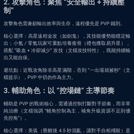
2. 攻擊角色：聚焦 “安全輸出 + 持續壓
制”
攻擊角色需兼顧輸出效率與生存，遠程優先是 PVP 鐵則。
核心選擇：高星遠程金攻（如劍鬼），其技能優勢能穩定輸
出；小氪 / 零氪玩家可重點培養瘦骨（禮包獲取易升星），
搭配 “吸血 + 冷卻減少” 攻技（文檔攻技特性），既能持續輸
出又能自保。
避坑點：近戰攻角除非高星滿階，否則 “一出場就被秒”（文
檔提示），PVP 中切勿作為主力。
3. 輔助角色：以 “控場鏈” 主導節奏
輔助是 PVP 的戰術核心，需通過控制打斷對手節奏，而非單
純治療（文檔強調 “輔角控制為主，補角升級資源不足則優
先控角”）。
核心選擇：美弧（覺醒後 4.5 秒混亂，讓對手自相殘殺）是