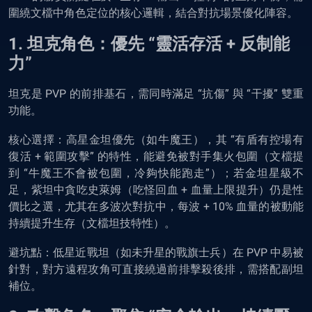
圍繞文檔中角色定位的核心邏輯，結合對抗場景優化陣容。
1. 坦克角色：優先 “靈活存活 + 反制能
力”
坦克是 PVP 的前排基石，需同時滿足 “抗傷” 與 “干擾” 雙重
功能。
核心選擇：高星金坦優先（如牛魔王），其 “有盾有控場有
復活 + 範圍攻擊” 的特性，能避免被對手集火包圍（文檔提
到 “牛魔王不會被包圍，冷夠快能跑走”）；若金坦星級不
足，紫坦中貪吃史萊姆（吃怪回血 + 血量上限提升）仍是性
價比之選，尤其在多波次對抗中，每波 + 10% 血量的被動能
持續提升生存（文檔坦技特性）。
避坑點：低星近戰坦（如未升星的戰旗士兵）在 PVP 中易被
針對，對方遠程攻角可直接繞過前排擊殺後排，需搭配副坦
補位。