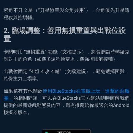
紫角不升 2 星（“升星徽章與金角共用”），金角優先升星遠
程攻與控場輔。
2. 臨場調整：善用無損重置與出戰位設
置
卡關時用 “無損重置” 功能（文檔提示），將資源臨時轉給克
制對手的角色（如遇多遠程換雙坦，遇強控換解控輔）。
出戰位固定 “4 坦 4 攻 4 輔”（文檔建議），避免選擇困難，
確保主力上場率。
如果還有其他關於
使用BlueStacks在電腦上玩「進擊的惡魔
團」
的相關問題，可以在BlueStacks官方網站隨時瞭解我們
提供的最新遊戲動態及內容，還有推薦給你最適合的Android
模擬器版本。