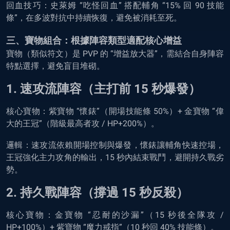
回血技巧：史萊姆 “吃怪回血” 搭配輔角 “15% 回 90 技能
條”，在多波對抗中持續恢復，避免被消耗至死。
三、寶物組合：根據陣容類型適配核心增益
寶物（類似符文）是 PVP 的 “增益放大器”，需結合自身陣容
特點選擇，避免盲目堆砌。
1. 速攻流陣容（主打前 15 秒爆發）
核心寶物：紫寶物 “懷錶”（開場技能條 50%）+ 金寶物 “偉
大的王冠”（階級最高者攻 / HP+200%）。
邏輯：速攻流依賴開場控制與爆發，懷錶讓輔角快速控場，
王冠強化主力攻角的輸出，15 秒內結束戰鬥，避開持久戰劣
勢。
2. 持久戰陣容（撐過 15 秒反殺）
核心寶物：金寶物 “忍耐的沙漏”（15 秒後全隊攻 /
HP+100%）+ 紫寶物 “魔力戒指”（10 秒回 40% 技能條）。