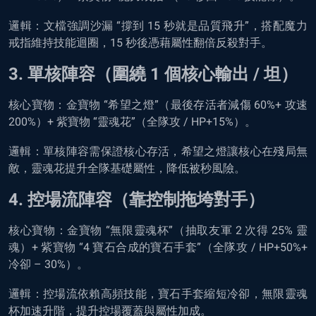
邏輯：文檔強調沙漏 “撐到 15 秒就是品質飛升”，搭配魔力
戒指維持技能迴圈，15 秒後憑藉屬性翻倍反殺對手。
3. 單核陣容（圍繞 1 個核心輸出 / 坦）
核心寶物：金寶物 “希望之燈”（最後存活者減傷 60%+ 攻速
200%）+ 紫寶物 “靈魂花”（全隊攻 / HP+15%）。
邏輯：單核陣容需保證核心存活，希望之燈讓核心在殘局無
敵，靈魂花提升全隊基礎屬性，降低被秒風險。
4. 控場流陣容（靠控制拖垮對手）
核心寶物：金寶物 “無限靈魂杯”（抽取友軍 2 次得 25% 靈
魂）+ 紫寶物 “4 寶石合成的寶石手套”（全隊攻 / HP+50%+
冷卻 – 30%）。
邏輯：控場流依賴高頻技能，寶石手套縮短冷卻，無限靈魂
杯加速升階，提升控場覆蓋與屬性加成。