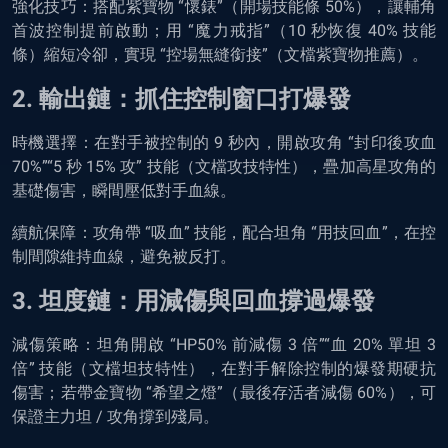
強化技巧：搭配紫寶物 “懷錶”（開場技能條 50%），讓輔角
首波控制提前啟動；用 “魔力戒指”（10 秒恢復 40% 技能
條）縮短冷卻，實現 “控場無縫銜接”（文檔紫寶物推薦）。
2. 輸出鏈：抓住控制窗口打爆發
時機選擇：在對手被控制的 9 秒內，開啟攻角 “封印後攻血
70%”“5 秒 15% 攻” 技能（文檔攻技特性），疊加高星攻角的
基礎傷害，瞬間壓低對手血線。
續航保障：攻角帶 “吸血” 技能，配合坦角 “用技回血”，在控
制間隙維持血線，避免被反打。
3. 坦度鏈：用減傷與回血撐過爆發
減傷策略：坦角開啟 “HP50% 前減傷 3 倍”“血 20% 單坦 3
倍” 技能（文檔坦技特性），在對手解除控制的爆發期硬抗
傷害；若帶金寶物 “希望之燈”（最後存活者減傷 60%），可
保證主力坦 / 攻角撐到殘局。