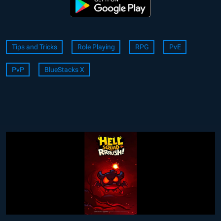
Tips and Tricks
Role Playing
RPG
PvE
PvP
BlueStacks X