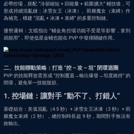
必帶控場，搭配 “冷卻縮短 + 回能量 + 範圍擴大” 輔技後，可
形成持續混亂鏈；冰雪女王（冰凍）、荊棘魔女（束縛）作
為補充，構建 “混亂 + 冰凍 + 束縛” 的多重控制鏈。
優勢邏輯：文檔指出 “輔金角控場功能不受星等影響，拿到
就能用”，即使低星金輔也能在 PVP 中發揮關鍵作用。
二、技能聯動策略：打造 “控 – 攻 – 坦” 閉環迴圈
PVP 的技能釋放需形成 “控制覆蓋→輸出爆發→坦度維持” 的
閉環，避免單一技能脫節。
1. 控場鏈：讓對手 “動不了、打錯人”
基礎組合：美弧混亂（4.5 秒）+ 冰雪女王冰凍（3 秒）+ 荊
棘魔女束縛（2 秒），總控制時長超 9 秒，期間對手無法有
效輸出。