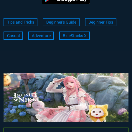
Tips and Tricks
Beginner's Guide
Beginner Tips
Casual
Adventure
BlueStacks X