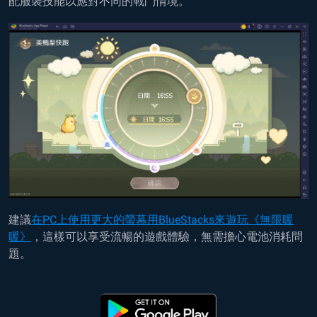
配服裝技能以應對不同的戰鬥情境。
建議
在PC上使用更大的螢幕用BlueStacks來遊玩
《無限暖
暖》
，這樣可以享受流暢的遊戲體驗，無需擔心電池消耗問
題。