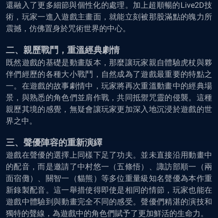
還融入了更多細節與個性化的處理。加上超順暢的Live2D技
術，玩家一進入遊戲主畫面，就能立刻被那股滿點的魄力所
震撼，仿佛置身於咒術世界的中心。
二、親歷戰鬥，重溫經典劇情
既然遊戲的基礎是動畫版本，那麼讓玩家親自體驗虎杖與夥
伴們經歷的各種大小戰鬥，自然成為了遊戲最重要的特點之
一。在遊戲的故事劇情中，玩家將再次重溫動畫中的經典場
景，與熟悉的角色們並肩作戰，共同抵禦咒靈的侵襲。這種
親歷其境的感覺，無疑會讓玩家更加深入地沉浸於遊戲的世
界之中。
三、聲優陣容的重新演繹
遊戲在聲優的選擇上同樣下足了功夫。並未直接沿用動畫中
的配音，而是邀請了中村悠一（五條悟）、諏訪部順一（兩
面宿儺）、關智一（貓熊）等多位重量級知名聲優為本作重
新錄製配音。這一舉措使得即使是相同的情節，玩家也能在
遊戲中體驗到與動畫完全不同的感受。聲優們精湛的演技和
獨特的聲線，為遊戲中的角色們賦予了更加鮮活的生命力。