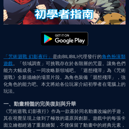
「咒術迴戰 幻影夜行」
是由BILIBILI代理發行的
角色扮演類
遊戲
。「領域調查」可挑戰存在於各階層的咒靈。讓角色們
能力大幅成長，一同攻略新領域吧。「迴想殘滓」為《咒術
迴戰》全新描繪的場景片段。為角色裝備「迴想殘滓」，強
化角色的能力吧。本文將給各位玩家介紹初學者在電腦上的
玩法。
一、動畫精髓的完美復刻與升華
《咒術迴戰 幻影夜行》作為一款基於同名動畫改編的手遊，
其在視覺呈現上做到了極致的還原與創新。遊戲中的每張卡
面立繪都經過了重新繪製，不僅保留了動畫中的經典元素，