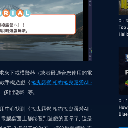
Oct 3
Top 
Hall
己的需求來下載模擬器（或者最適合您使用的電
款手機遊戲《
搖曳露營 相約搖曳露營All -
、多開遊戲…等
。
Oct 1
How 
心找到《搖曳露營 相約搖曳露營All -
Blue
面和電腦桌面上都能看到遊戲的圖示了, 這是