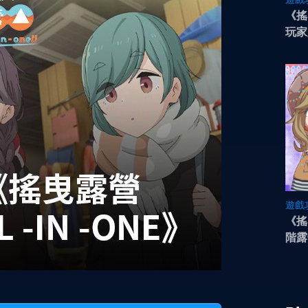
《搖
玩家
遊戲
《搖
階露