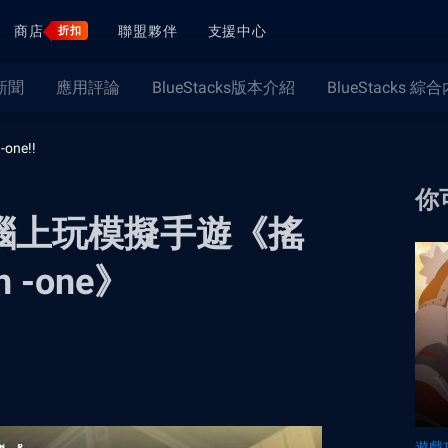
商店
聯盟夥伴
支援中心
折扣
新聞
應用評論
BlueStacks版本介紹
BlueStacks 綜
one!!
你
在電腦上玩模擬手遊《搖
 -one》
遊戲