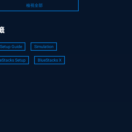
檢視全部
籤
Setup Guide
Simulation
eStacks Setup
BlueStacks X