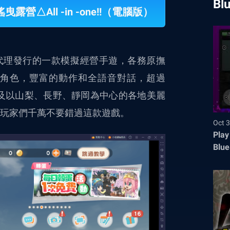
Bl
露營△All -in -one!!（電腦版）
h Inc.代理發行的一款模擬經營手遊，各務原撫
知的角色，豐富的動作和全語音對話，超過
以及以山梨、長野、靜岡為中心的各地美麗
，玩家們千萬不要錯過這款遊戲。
Oct 3
Play
Blue