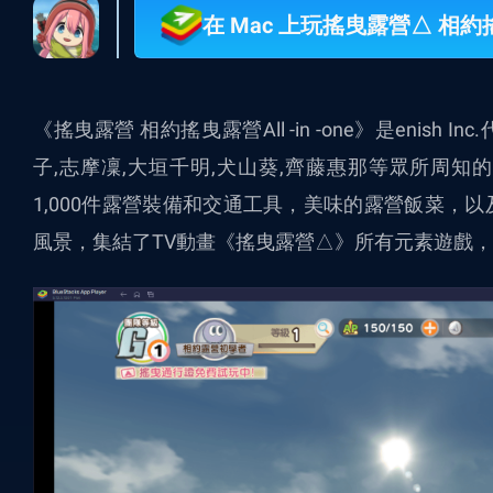
在 Mac 上玩搖曳露營△ 相約搖曳
《搖曳露營 相約搖曳露營All -in -one》是enis
子,志摩凜,大垣千明,犬山葵,齊藤惠那等眾所周
1,000件露營裝備和交通工具，美味的露營飯菜，
風景，集結了TV動畫《搖曳露營△》所有元素遊戲