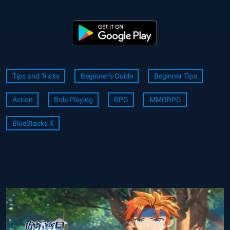
Tips and Tricks
Beginner's Guide
Beginner Tips
Action
Role Playing
RPG
MMORPG
BlueStacks X