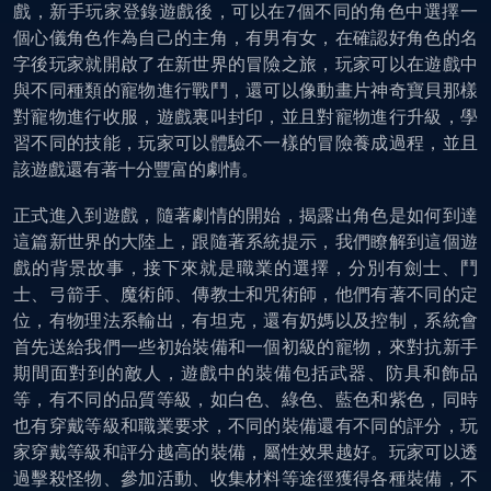
戲，新手玩家登錄遊戲後，可以在7個不同的角色中選擇一
個心儀角色作為自己的主角，有男有女，在確認好角色的名
字後玩家就開啟了在新世界的冒險之旅，玩家可以在遊戲中
與不同種類的寵物進行戰鬥，還可以像動畫片神奇寶貝那樣
對寵物進行收服，遊戲裏叫封印，並且對寵物進行升級，學
習不同的技能，玩家可以體驗不一樣的冒險養成過程，並且
該遊戲還有著十分豐富的劇情。
正式進入到遊戲，隨著劇情的開始，揭露出角色是如何到達
這篇新世界的大陸上，跟隨著系統提示，我們瞭解到這個遊
戲的背景故事，接下來就是職業的選擇，分別有劍士、鬥
士、弓箭手、魔術師、傳教士和咒術師，他們有著不同的定
位，有物理法系輸出，有坦克，還有奶媽以及控制，系統會
首先送給我們一些初始裝備和一個初級的寵物，來對抗新手
期間面對到的敵人，遊戲中的裝備包括武器、防具和飾品
等，有不同的品質等級，如白色、綠色、藍色和紫色，同時
也有穿戴等級和職業要求，不同的裝備還有不同的評分，玩
家穿戴等級和評分越高的裝備，屬性效果越好。玩家可以透
過擊殺怪物、參加活動、收集材料等途徑獲得各種裝備，不