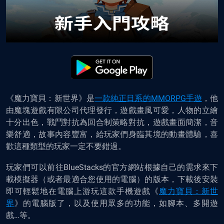
《魔力寶貝：新世界》是
一款純正日系的MMORPG手遊
，他
由魔塊遊戲有限公司代理發行，遊戲畫風可愛，人物的立繪
十分出色，戰鬥對抗為回合制策略對抗，遊戲畫面簡潔，音
樂舒適，故事內容豐富，給玩家們身臨其境的動畫體驗，喜
歡這種類型的玩家一定不要錯過。
玩家們可以前往BlueStacks的官方網站根據自己的需求來下
載模擬器（或者最適合您使用的電腦）的版本，下載後安裝
即可
輕鬆地
在電腦上
游
玩這款手機遊戲《
魔力寶貝：新世
界
》的電腦版了
，以及使用眾多的功能，如腳本、多開遊
戲…等
。