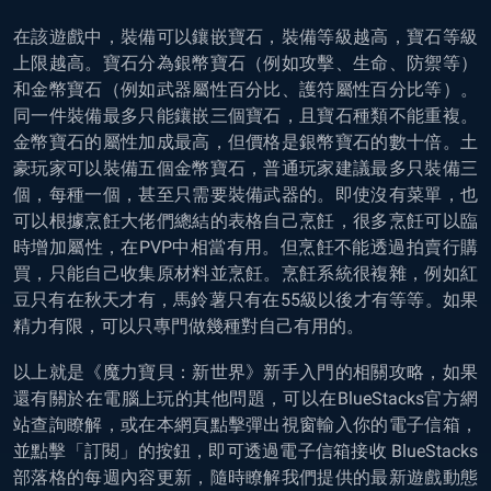
在該遊戲中，裝備可以鑲嵌寶石，裝備等級越高，寶石等級
上限越高。寶石分為銀幣寶石（例如攻擊、生命、防禦等）
和金幣寶石（例如武器屬性百分比、護符屬性百分比等）。
同一件裝備最多只能鑲嵌三個寶石，且寶石種類不能重複。
金幣寶石的屬性加成最高，但價格是銀幣寶石的數十倍。土
豪玩家可以裝備五個金幣寶石，普通玩家建議最多只裝備三
個，每種一個，甚至只需要裝備武器的。即使沒有菜單，也
可以根據烹飪大佬們總結的表格自己烹飪，很多烹飪可以臨
時增加屬性，在PVP中相當有用。但烹飪不能透過拍賣行購
買，只能自己收集原材料並烹飪。烹飪系統很複雜，例如紅
豆只有在秋天才有，馬鈴薯只有在55級以後才有等等。如果
精力有限，可以只專門做幾種對自己有用的。
以上就是《魔力寶貝：新世界》新手入門的相關攻略，如果
還有關於在電腦上玩的其他問題，可以在BlueStacks官方網
站查詢瞭解，或在本網頁點擊彈出視窗輸入你的電子信箱，
並點擊「訂閱」的按鈕，即可透過電子信箱接收 BlueStacks
部落格的每週內容更新，隨時瞭解我們提供的最新遊戲動態