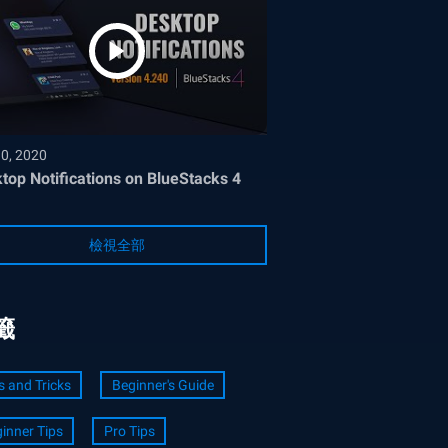
30, 2020
top Notifications on BlueStacks 4
檢視全部
籤
s and Tricks
Beginner's Guide
inner Tips
Pro Tips