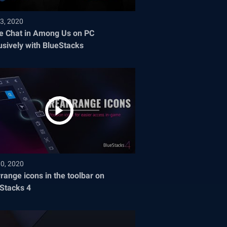
3, 2020
e Chat in Among Us on PC
usively with BlueStacks
30, 2020
range icons in the toolbar on
Stacks 4