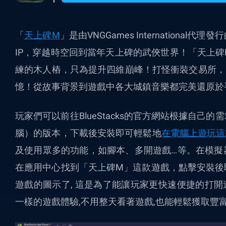
「
天上碑M
」是由VNGGames Internation
IP，穿越時空回到當年天上碑的武俠世界！「天上
練的木人樁，只為提升四維巔峰！打怪衝裝交易所，
憶！從故事背景到遊戲中各大城鎮音樂都完美還原於
玩家們可以前往BlueStacks的官方網站根據自
腦）的版本，下載後安裝即可
輕鬆地
在電腦上
遊
玩這
及使用眾多的功能，如腳本、多開遊戲…等
。在模擬
在應用中心找到「天上碑M」這款遊戲，點擊安裝後
遊戲的圖示了, 這是為了能讓玩家更快速便捷的打開
一樣的遊戲體驗,不用整天看著遊戲,也能輕鬆獲取豐富