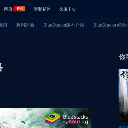
商店
聯盟夥伴
支援中心
折扣
新聞
應用評論
BlueStacks版本介紹
BlueStacks 綜
你
略
遊戲