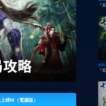
「天
遊戲
「天
玩天上碑M（電腦版）