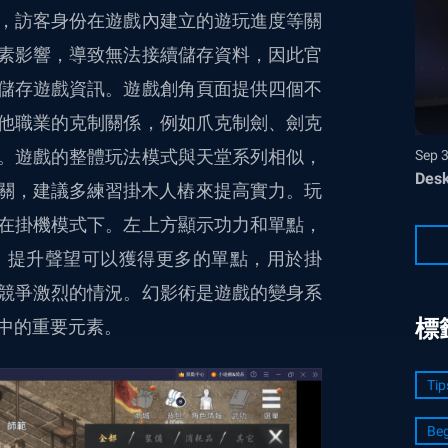
，訪客身份在遊戲內建立的遊玩進度等關
素影響，導致無法接續儲存資料，因此官
儲存遊戲資訊。遊戲創角頁面提供四個不
他職業的克制關係，例如爪克制劍、劍克
。遊戲的整體玩法模式與天堂系列相似，
Sep 
Desk
難關，建議多練習掛木人樁來提高實力。玩
在掛機模式下。左上方顯示功力和單點，
，提升聲望可以獲得更多的單點，用於掛
競爭激烈的情況。幻影術是遊戲的變身系
標
中的重要元素。
Tip
Beg