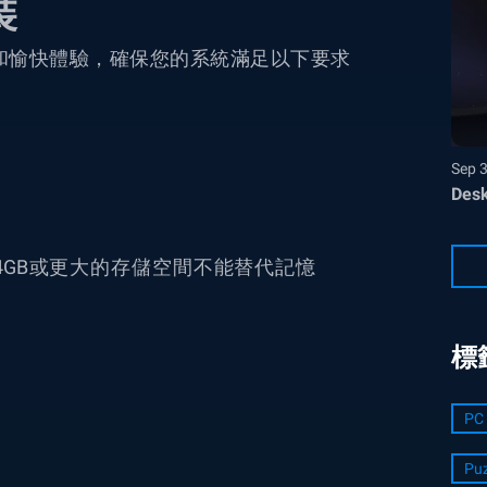
裝
和愉快體驗，確保您的系統滿足以下要求
Sep 
Desk
4GB
或更大的存儲空間不能替代記憶
標
PC 
Puz