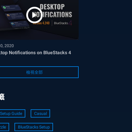
30, 2020
top Notifications on BlueStacks 4
檢視全部
籤
Setup Guide
Casual
zle
BlueStacks Setup