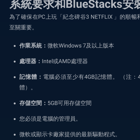
系統要求和BlueStacks安
為了確保在PC上玩
「
紀念碑谷3 NETFLIX
」
的順暢
至關重要。
作業系統：
微軟
Windows 7
及以上版本
處理器：
Intel
或
AMD
處理器
記憶體：
電腦必須至少有
4GB
記憶體。
（注：
體）。
存儲空間：
5GB
可用存儲空間
您必須是電腦的管理員。
微軟或
顯示卡廠家
提供的最新驅動
程式
。