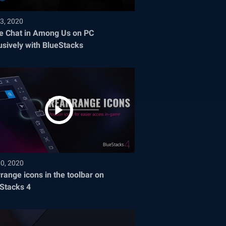
3, 2020
e Chat in Among Us on PC
usively with BlueStacks
30, 2020
range icons in the toolbar on
Stacks 4