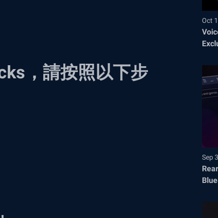
Oct 1
Voic
Excl
acks，請按照以下步
Sep 
Rear
Blue