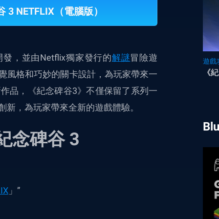
 3 NETFLIX（電腦版）
所開發，並由Netflix獨家發行的
解謎
冒險遊
遊戲
《紀
覺風格和巧妙的關卡設計，為玩家帶來一
作品，《紀念碑谷3》不僅保留了系列一
創新，為玩家帶來全新的遊戲體驗。
Bl
紀念碑谷 3
IX
」
”