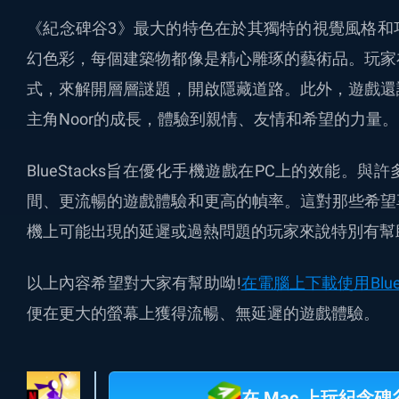
《紀念碑谷3》最大的特色在於其獨特的視覺風格和
幻色彩，每個建築物都像是精心雕琢的藝術品。玩家
式，來解開層層謎題，開啟隱藏道路。此外，遊戲還
主角Noor的成長，體驗到親情、友情和希望的力量。
BlueStacks
旨在優化手機遊戲在PC上的效能。與許
間
、
更流暢的遊戲體驗和更高的幀率
。
這對那些希望
機上可能出現的延遲或過熱問題的玩家來說特別有幫
以上內容希望對大家有幫助呦!
在電腦上下載使用Blue
便在更大的
螢幕
上
獲得流暢、
無延遲的遊戲體驗。
在 Mac 上玩紀念碑谷