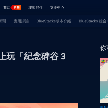
商店
聯盟夥伴
支援中心
折扣
新聞
應用評論
BlueStacks版本介紹
BlueStacks 綜
你
PC上玩「紀念碑谷 3
遊戲