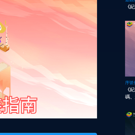
《紀
序號
《紀
碼、