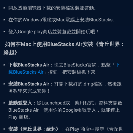
開啟透過瀏覽器下載的安裝檔案裝並啓動。
在你的Windows電腦或Mac電腦上安裝
BlueStacks
。
登入
Google play
商店並裝遊戲並開始玩吧！
如何在Mac上使用BlueStacks Air安裝《青丘世界：
緣起》
下載
BlueStacks Air
：快去
BlueStacks
官網，點擊「
下
載
BlueStacks Air
」按鈕，把安裝檔抓下來！
安裝
BlueStacks Air
：打開下載好的
.dmg
檔案，然後跟
著教學來完成安裝！
啟動並登入
：從
Launchpad
或「應用程式」資料夾開啟
BlueStacks Air
，使用你的
Google
帳號登入，就能連上
Play 商店
。
安裝《青丘世界：緣起》
：在
Play 商店中
搜尋《青丘世