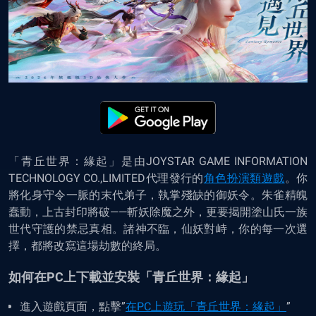
「青丘世界：緣起」是由JOYSTAR GAME INFORMATION
TECHNOLOGY CO.,LIMITED代理發行的
角色扮演類遊戲
。你
將化身守令一脈的末代弟子，執掌殘缺的御妖令。朱雀精魄
蠢動，上古封印將破——斬妖除魔之外，更要揭開塗山氏一族
世代守護的禁忌真相。諸神不臨，仙妖對峙，你的每一次選
擇，都將改寫這場劫數的終局。
如何在PC上下載並安裝「青丘世界：緣起」
進入遊戲頁面，點擊
”
在
PC
上遊玩「青丘世界：緣起」
”