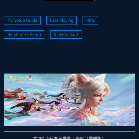
PC Setup Guide
Role Playing
RPG
BlueStacks Setup
BlueStacks X
在 PC 上玩青丘世界：緣起（電腦版）