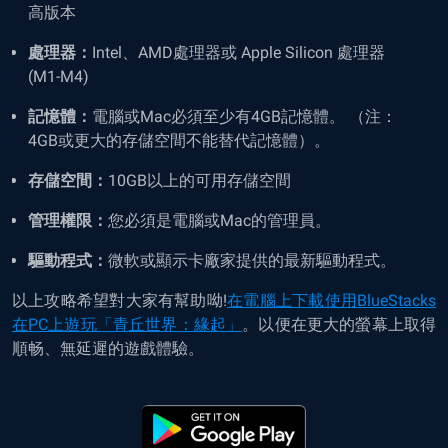
高版本
處理器：
Intel
、
AMD
處理器或 Apple Silicon 處理器
(M1-M4)
記憶體：
電腦或Mac必須至少有
4GB
記憶體。
（注：
4GB
或更大的存儲空間不能替代記憶體）。
存儲空間：
10GB以上的
可用存儲空間
管理權限：
您必須是電腦或Mac的管理員。
驅動程式：
微軟或顯示卡廠家提供的最新驅動程式。
以上攻略希望對大家有幫助呦!
在電腦上下載使用BlueStacks
在PC上遊玩「青丘世界：緣起」
。以便在更大的螢幕上取得
順畅、無延遲的遊戲體驗。