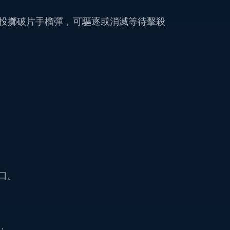
投擲破片手榴彈，可驅逐或消滅等待擊殺
口。
：