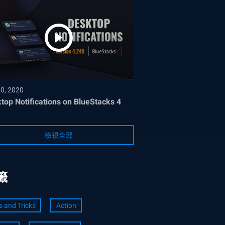
30, 2020
top Notifications on BlueStacks 4
檢視全部
籤
s and Tricks
Action