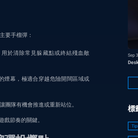
三種主要手榴彈：
傷害，用於清除常見躲藏點或終結殘血敵
Sep 
Desk
擋視野的煙幕，極適合穿越危險開闊區域或
對手，讓團隊有機會推進或重新站位。
標
遊戲節奏的關鍵。
Tip