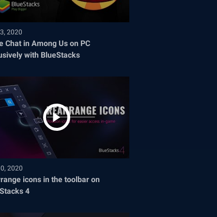
3, 2020
e Chat in Among Us on PC
usively with BlueStacks
30, 2020
range icons in the toolbar on
Stacks 4