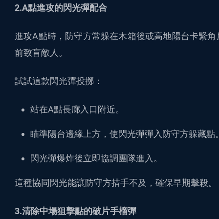
2.A點進攻的閃光彈配合
進攻A點時，防守方常躲在木箱後或高地陽台卡緊角
前致盲敵人。
試試這款閃光彈投擲：
站在A點長廊入口附近。
瞄準陽台邊緣上方，使閃光彈彈入防守方躲藏點
閃光彈爆炸後立即協調團隊進入。
這種協同閃光能讓防守方措手不及，確保早期擊殺。
3.清除中場狙擊點的破片手榴彈