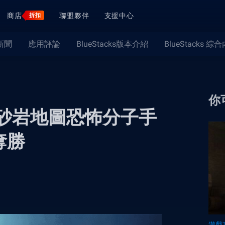
商店
聯盟夥伴
支援中心
折扣
新聞
應用評論
BlueStacks版本介紹
BlueStacks 綜
你
 2）砂岩地圖恐怖分子手
奪勝
遊戲