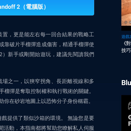
andoff 2（電腦版）
裝置，更是能左右每一回合結果的戰略工
遊戲
《對
或靠破片手榴彈造成傷害，精通手榴彈使
技巧
ff 2）新手或剛開始遊玩，建議先閱讀我們
歡迎的戰場之一，以狹窄拐角、長距離視線和多
Bl
手榴彈是奪取控制權和執行戰術的關鍵。
助你在砂岩地圖上以恐怖分子身份稱霸。
定義遊戲提供了類似沙箱的環境。 無論您是要
休閒活動，本指南都將幫助您瞭解私人伺服