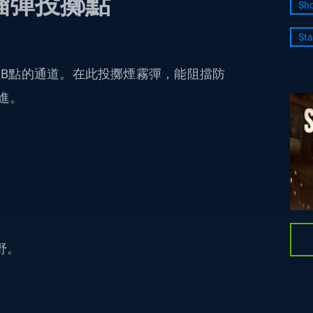
榴彈投擲點
Sho
Sta
B點的通道。在此投擲煙霧彈，能阻擋防
進。
野。
。