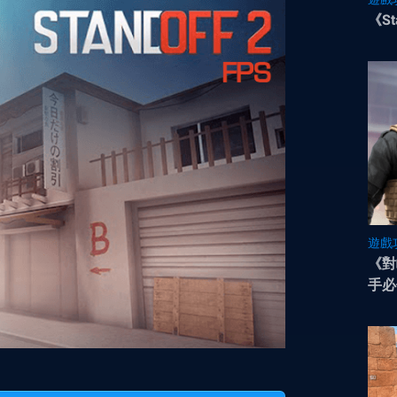
《St
遊戲
《對
手必