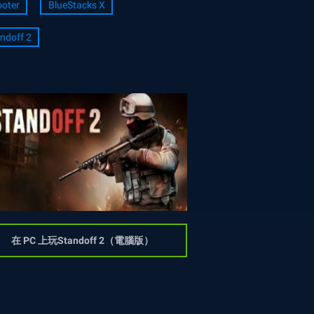
oter
BlueStacks X
ndoff 2
在 PC 上玩Standoff 2（電腦版）