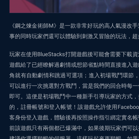
《鋼之煉金術師M》是一款非常好玩的高人氣漫改手
事的同時玩家們還可以體驗到刺激又冒險的玩法，超
玩家在使用BlueStacks打開遊戲後可能會需要
遊戲給了已經瞭解過劇情或想節省點時間直接進入遊
角就有自動劇情和跳過可選項；進入初場戰鬥環節，
可以進行一次挑選對方戰鬥，當是我們的回合時每一
即可。這便是初場戰鬥中一種新手引導玩家的方式，
的，註冊帳號和登入帳號！該遊戲允許使用Faceboo
客身份登入遊戲，體驗後再按照操作指引綁定實名帳
前該遊戲只有兩個都已爆滿中，如果後期玩家們可以
建議你選擇順暢的伺服器，這樣玩起來更順暢。如果