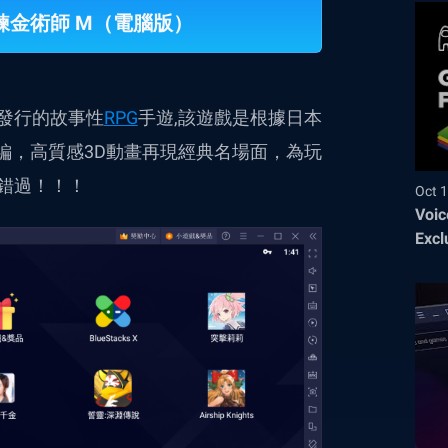
之鍊金術師 M（電腦版）
I代理發行的故事性
RPG
手遊,該遊戲是根據
日本
編
，
高質感3D動畫再現經典名場面，為玩
錯過！！！
Oct 1
Voic
Excl