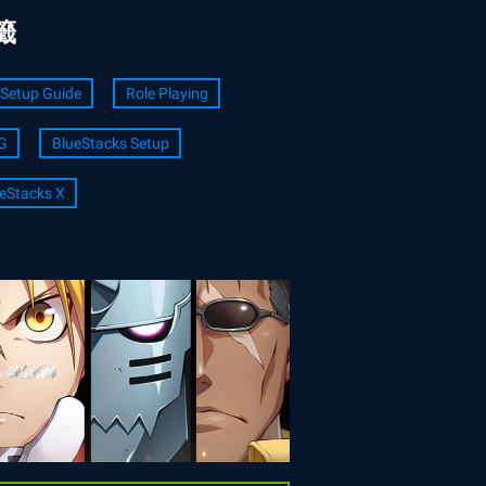
籤
Setup Guide
Role Playing
G
BlueStacks Setup
eStacks X