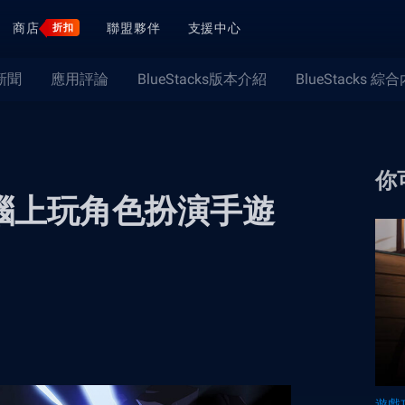
商店
聯盟夥伴
支援中心
折扣
新聞
應用評論
BlueStacks版本介紹
BlueStacks 綜
你
在電腦上玩角色扮演手遊
遊戲