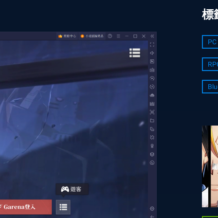
標
PC 
RP
Blu