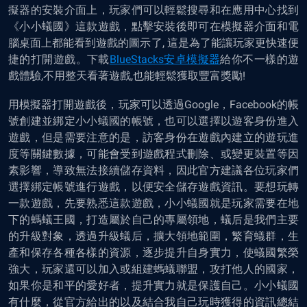
擬器的安裝介面上，玩家們可以輕鬆搜尋和在應用中心找到
《小小蟻國》這款遊戲，點擊安裝後即可在模擬器介面和電
腦桌面上都能看到遊戲的圖示了, 這是為了能讓玩家更快速便
捷的打開遊戲。下載
BlueStacks安卓模擬器
給你不一樣的遊
戲體驗,不用整天看著遊戲,也能輕鬆獲取豐富獎勵!
用模擬器打開遊戲後，玩家可以透過Google，Facebook的帳
號創建並綁定小小蟻國的帳號，也可以選擇以遊客身份進入
遊戲，但是需要注意的是，訪客身份在遊戲內建立的遊玩進
度等關鍵數據，可能會受到遊戲程式刪除、或變更裝置等因
素影響，導致無法接續儲存資料，因此官方建議各位玩家們
選擇綁定帳號進行遊戲，以便安全儲存遊戲資訊。要想玩轉
一款遊戲，先要熟悉這款遊戲，小小蟻國就是玩家需要在地
下的螞蟻王國，打造屬於自己的專屬領地，蟻后是我們主要
的升級對象，透過升級蟻后，擴大領地範圍，繁育蟻群，生
產和保存各種各樣的資源，逐步提升自身實力，使蟻國繁榮
強大，玩家還可以加入或組建螞蟻聯盟，攻打他人的國家，
如果你是和平的愛好者，提升實力就是保護自己。小小蟻國
有什麼，從官方給出的以及結合我自己玩時獲得的資訊總結