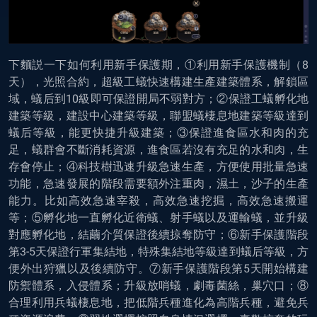
下麵説一下如何利用新手保護期，①利用新手保護機制（8
天），光照合約，超級工蟻快速構建生產建築體系，解鎖區
域，蟻后到10級即可保證開局不弱對方；②保證工蟻孵化地
建築等級，建設中心建築等級，聯盟蟻棲息地建築等級達到
蟻后等級，能更快捷升級建築；③保證進食區水和肉的充
足，蟻群會不斷消耗資源，進食區若沒有充足的水和肉，生
存會停止；④科技樹迅速升級急速生產，方便使用批量急速
功能，急速發展的階段需要額外注重肉，濕土，沙子的生產
能力。比如高效急速宰殺，高效急速挖掘，高效急速搬運
等；⑤孵化地一直孵化近衛蟻、射手蟻以及運輸蟻，並升級
對應孵化地，結繭介質保證後續掠奪防守；⑥新手保護階段
第3-5天保證行軍集結地，特殊集結地等級達到蟻后等級，方
便外出狩獵以及後續防守。⑦新手保護階段第5天開始構建
防禦體系，入侵體系；升級放哨蟻，劇毒菌絲，巢穴口；⑧
合理利用兵蟻棲息地，把低階兵種進化為高階兵種，避免兵