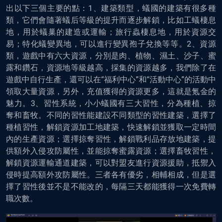
出以下三個主要的點：1、建築類型，蟻國的建築有很多種
類，它們會隨著蟻后等級的提升而逐步解鎖，比如工蟻棲息
地，用於蟻巢的建造或運輸；旅行蟲棲息地，用於資源交
易；特化蟻變異地，可以進行變異孢子兌換等等。2、資源
類，遊戲中有六大資源，分別是肉、植物、濕土、沙子、蜜
露和鑽石，資源地等級越高，採集的資源越多，我們除了在
遊戲中自行生產，還可以在“福利中心”和“活動中心”的活動中
領取大量資源，另外，充值獲得的資源更多，這就是氪金的
魅力。3、習性系統，小小蟻國有三大習性，分為種植、掠
奪和畜牧。不同的習性能建設不同類型的習性建築，選擇了
種植習性，解鎖資源加工地建築，快速解鎖並獲取一定時間
內的生產資源；選擇掠奪習性，解鎖戰利品存放地建築，提
供額外入侵攻防屬性，並能掠奪蜜露資源；選擇畜牧習性，
解鎖資源運輸通道建築，可以對盟友進行資源援助，抵禦入
侵時提高額外攻防屬性。三者各有優劣，相輔相成，但是選
擇了習性後並不是不能改的，每隔三天都能獲得一次免費轉
職次數。