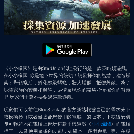
《小小蟻國》是由StarUnion代理發行的是一款策略類遊戲。
在小小蟻國, 你是地下世界的統領！請發揮你的智慧，建造蟻
巢；帶領蟻后，孵化超級螞蟻，壯大蟻群，抵禦外敵。為了
螞蟻家族的繁榮和榮耀，盡情展現你的謀略並發揮你的智慧
吧!
玩家們千萬不要錯過這款遊戲。
玩家們可以前往BlueStacks的官方網站根據自己的需求來下
載模擬器（或者最適合您使用的電腦）的版本，下載後安裝
即可
輕鬆地
在電腦上
遊
玩這款手機遊戲《
小小蟻國
》的電腦
版了
，以及使用眾多的功能，如腳本、多開遊戲…等
。在模