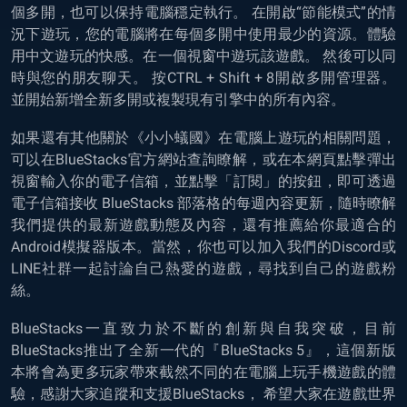
個多開，也可以保持電腦穩定執行。 在開啟“節能模式”的情
況下遊玩，您的電腦將在每個多開中使用最少的資源。體驗
用中文遊玩的快感。在一個視窗中遊玩該遊戲。 然後可以同
時與您的朋友聊天。 按CTRL + Shift + 8開啟多開管理器。
並開始新增全新多開或複製現有引擎中的所有內容。
如果還有其他關於《小小蟻國》在電腦上遊玩的相關問題，
可以在BlueStacks官方網站查詢瞭解，或在本網頁點擊彈出
視窗輸入你的電子信箱，並點擊「訂閱」的按鈕，即可透過
電子信箱接收 BlueStacks 部落格的每週內容更新，隨時瞭解
我們提供的最新遊戲動態及內容，還有推薦給你最適合的
Android模擬器版本。當然，你也可以加入我們的Discord或
LINE社群一起討論自己熱愛的遊戲，尋找到自己的遊戲粉
絲。
BlueStacks一直致力於不斷的創新與自我突破，目前
BlueStacks推出了全新一代的『BlueStacks 5』，這個新版
本將會為更多玩家帶來截然不同的在電腦上玩手機遊戲的體
驗，感謝大家追蹤和支援BlueStacks， 希望大家在遊戲世界