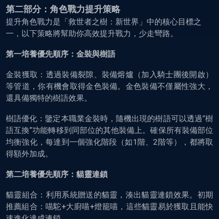
第二部分：角色戰力提升策略
提升角色戰力是「救世者之樹：新世界」中的核心目標之
一，以下策略將幫助你高效提升戰力，少走彎路。
第一培養優先順序：金裝與樹語
金裝獲取：透過裝備裂隙、裝備熔爐（加入騎士團後開啟）
等管道，你有機會取得金色裝備。金色裝備不僅屬性強大，
還具備獨特的樹語效果。
樹語優化：鑒定本職業金裝時，隨機出現的樹語可以透過“樹
語互換”功能轉移到同部位的其他裝備上。確保所有裝備部位
均衡強化，每達到一個強化階段（如1階、2階等），都將取
得額外加成。
第二培養優先順序：貓靈連鎖
貓靈組合：利用系統贈送的貓靈，湊出貓靈連鎖效果。初期
推薦組合：喵駝+大廚喵+燈籠喵，這些貓靈易於獲取且能快
速進化達成連鎖。