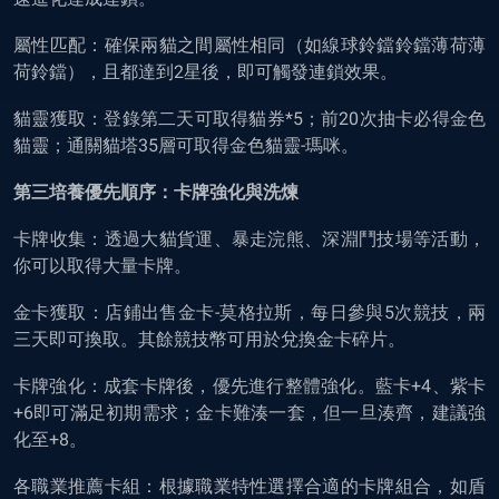
屬性匹配：確保兩貓之間屬性相同（如線球鈴鐺鈴鐺薄荷薄
荷鈴鐺），且都達到2星後，即可觸發連鎖效果。
貓靈獲取：登錄第二天可取得貓券*5；前20次抽卡必得金色
貓靈；通關貓塔35層可取得金色貓靈-瑪咪。
第三培養優先順序：卡牌強化與洗煉
卡牌收集：透過大貓貨運、暴走浣熊、深淵鬥技場等活動，
你可以取得大量卡牌。
金卡獲取：店鋪出售金卡-莫格拉斯，每日參與5次競技，兩
三天即可換取。其餘競技幣可用於兌換金卡碎片。
卡牌強化：成套卡牌後，優先進行整體強化。藍卡+4、紫卡
+6即可滿足初期需求；金卡難湊一套，但一旦湊齊，建議強
化至+8。
各職業推薦卡組：根據職業特性選擇合適的卡牌組合，如盾