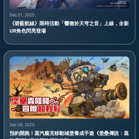
Dec 31, 2025
《碧藍航線》限時活動「響徹於天穹之音」上線，全新
UR角色閃亮登場
Dec 08, 2025
預約開跑！蒸汽龐克移動城堡養成手遊《堡壘傳說：蒸