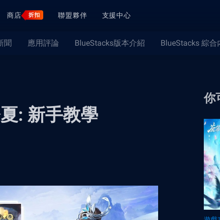
商店
聯盟夥伴
支援中心
折扣
新聞
應用評論
BlueStacks版本介紹
BlueStacks 綜
你
夏: 新手教學
遊戲