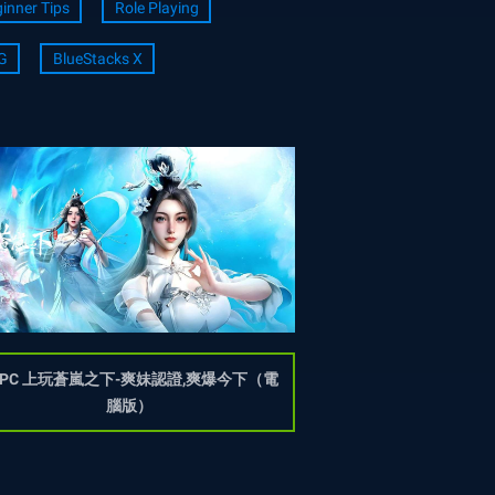
inner Tips
Role Playing
G
BlueStacks X
 PC 上玩蒼嵐之下-爽妹認證,爽爆今下（電
腦版）