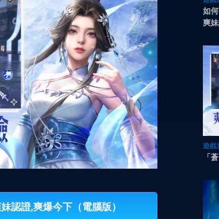
如何
爽妹
遊戲
「蒼
-爽妹認證,爽爆今下（電腦版）