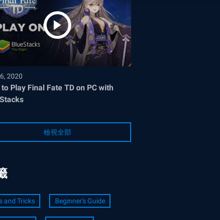
6, 2020
to Play Final Fate TD on PC with
Stacks
檢視全部
籤
s and Tricks
Beginner's Guide