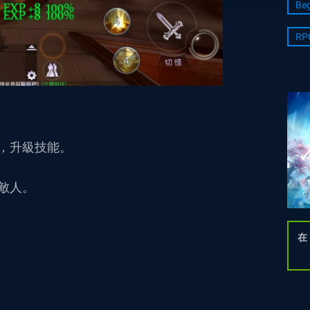
Beg
RP
，升級技能。
敵人。
在