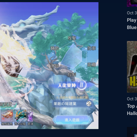
Oct 3
Play
Blue
Oct 3
Top 
Hall