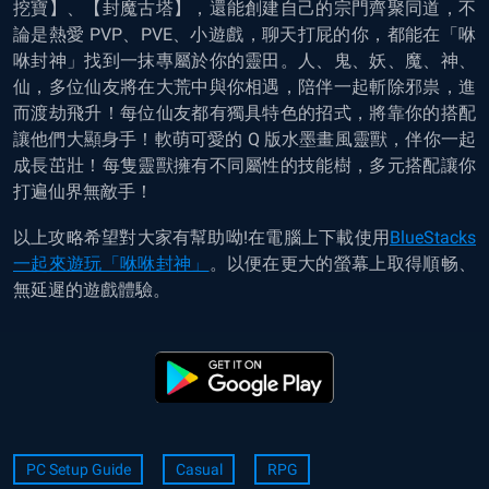
挖寶】、【封魔古塔】，還能創建自己的宗門齊聚同道，不
論是熱愛 PVP、PVE、小遊戲，聊天打屁的你，都能在
「咻
咻封神」
找到一抹專屬於你的靈田。人、鬼、妖、魔、神、
仙，多位仙友將在大荒中與你相遇，陪伴一起斬除邪祟，進
而渡劫飛升！每位仙友都有獨具特色的招式，將靠你的搭配
讓他們大顯身手！軟萌可愛的 Q 版水墨畫風靈獸，伴你一起
成長茁壯！每隻靈獸擁有不同屬性的技能樹，多元搭配讓你
打遍仙界無敵手！
以上攻略希望對大家有幫助呦!在電腦上下載使用
BlueStacks
一起來遊玩「咻咻封神」
。以便在更大的螢幕上取得順畅、
無延遲的遊戲體驗。
PC Setup Guide
Casual
RPG