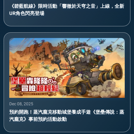
《碧藍航線》限時活動「響徹於天穹之音」上線，全新
UR角色閃亮登場
Dec 08, 2025
預約開跑！蒸汽龐克移動城堡養成手遊《堡壘傳說：蒸
汽龐克》事前預約活動啟動