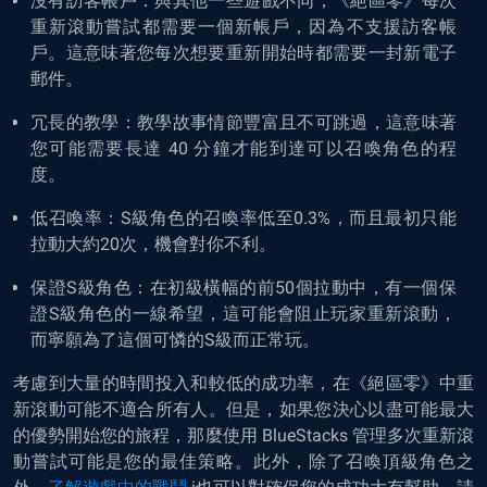
沒有訪客帳戶：與其他一些遊戲不同，
《
絕
區零》
每次
重新滾動嘗試都需要一個新帳戶，因為不支援訪客帳
戶。這意味著您每次想要重新開始時都需要一封新電子
郵件。
冗長的教學：教學故事情節豐富且不可跳過，這意味著
您可能需要長達 40 分鐘才能到達可以召喚角色的程
度。
低召喚率：S級角色的召喚率低至0.3%，而且最初只能
拉動大約20次，機會對你不利。
保證S級角色：在初級橫幅的前50個拉動中，有一個保
證S級角色的一線希望，這可能會阻止玩家重新滾動，
而寧願為了這個可憐的S級而正常玩。
考慮到大量的時間投入和較低的成功率，在
《
絕
區零》
中重
新滾動可能不適合所有人。但是，如果您決心以盡可能最大
的優勢開始您的旅程，那麼使用 BlueStacks 管理多次重新滾
動嘗試可能是您的最佳策略。此外，除了召喚頂級角色之