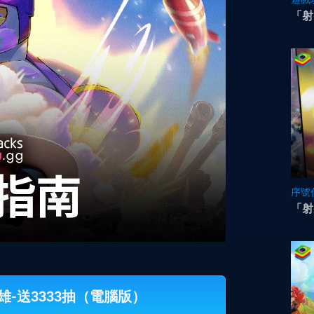
「射
序號
「射
英雄-送3333抽（電腦版）