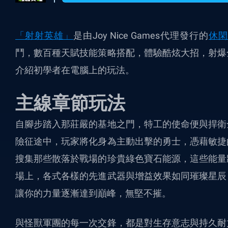
「射射英雄」
是由Joy Nice Games代理發行的
休閑
鬥，數百種天賦技能策略搭配，體驗酷炫大招，射爆
介紹初學者在電腦上的玩法。
主線章節玩法
自腳步踏入那莊嚴的基地之門，特工的使命便與捍衛
險征途中，玩家將化身為主動出擊的勇士，憑藉敏捷
搜集那些散落於戰場的珍貴綠色寶石能源，這些能量
場上，各式各樣的先進武器與增益效果如同璀璨星辰
讓你的力量逐漸達到巔峰，無堅不摧。
與怪獸軍團的每一次交鋒，都是對生存意志與持久耐