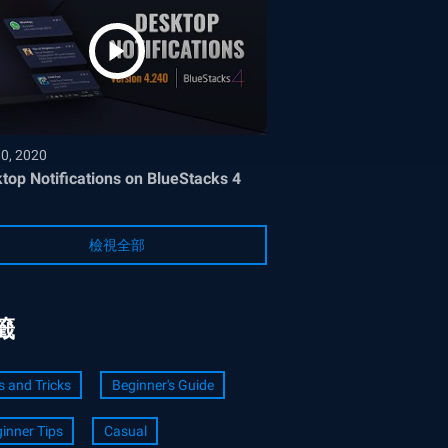
30, 2020
top Notifications on BlueStacks 4
檢視全部
籤
s and Tricks
Beginner's Guide
inner Tips
Casual