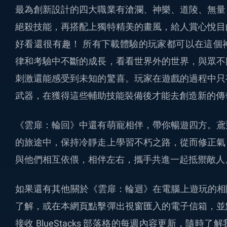
最為創新設計的四大職業有滄瀾、神樂、道陵、無量
絕殺技能，再搭配上獨特精美的畫風，給人賞心悅目
好看還很有趣！ 所有下載體驗的玩家都可以在這個
律和考驗中不斷的成長，看看世界外的世界，與眾不
刺激還能感受到未知的驚喜。玩家在遊戲的過程中只
武器，在獲得這些輔助技能裝備後才能去創造新的傳
《雲扉：輪回》中還有萌寵相伴，帶你暢遊四方。鳶
的旅途中，保持冷靜走上學習不朽之路，從而修正氣
與他們相互依偎，相伴左右，攜手共進一起抵禦敵人
如果還有其他關於《雲扉：輪迴》在電腦上遊玩的相關問
了解，或在本網頁點擊彈出視窗匯入的電子信箱，並
接收 BlueStacks 部落格的每週內容更新，隨