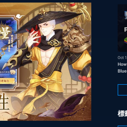
Oct 1
How 
Blue
標