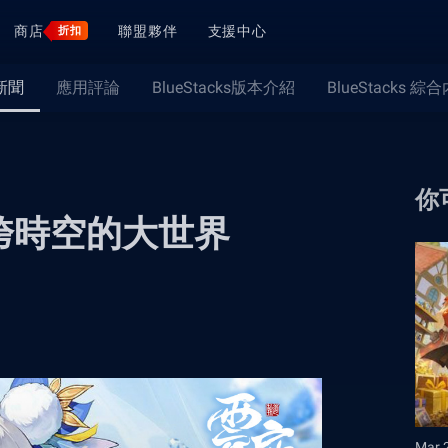
商店
聯盟夥伴
支援中心
折扣
新聞
應用評論
BlueStacks版本介紹
BlueStacks 綜
你
跨時空的大世界
Mar 