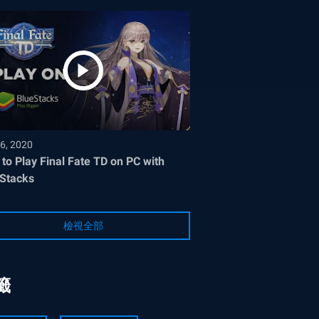
6, 2020
to Play Final Fate TD on PC with
Stacks
檢視全部
籤