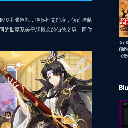
系美學MMO手機遊戲，待你推開門扉，領你跨越
同的世界系美學新概念的仙俠之境，同你
Dec 
預約
《堡
動
Bl