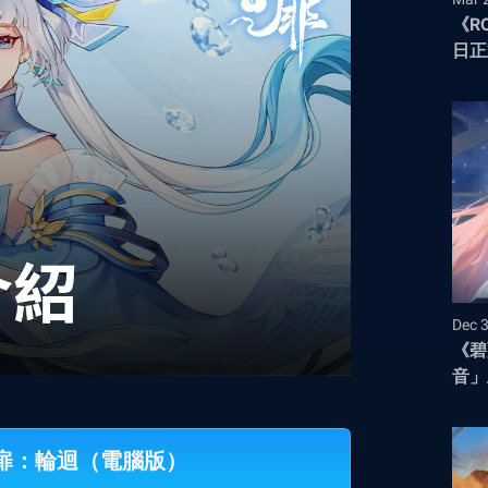
《R
日正
冒險
Dec 
《碧
音」
雲扉：輪迴（電腦版）