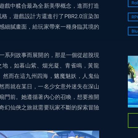
Rol
遊戲中糅合最為全新美學概念，進而打造
，遊戲設計方還進行了PBR2.0渲染加
RP
感細膩畫面，給玩家帶來一種身臨其境的
Blu
一系列故事而展開的，那是一個從超脫現
之地，如暮山紫、烟光凝、青雀鳴，黃龍
 然而在這九州四海，魑魔魅妖，人鬼仙
然而就在某日，一名少女意外迷失在深山
扇門前。她遵循著內心的召喚，想要推開
奇幻仙俠之旅就需要玩家不斷的探索冒險