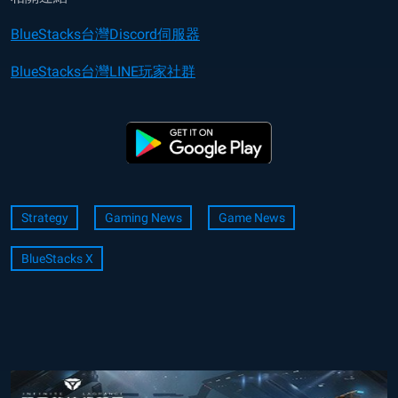
BlueStacks台灣Discord伺服器
BlueStacks台灣LINE玩家社群
Strategy
Gaming News
Game News
BlueStacks X