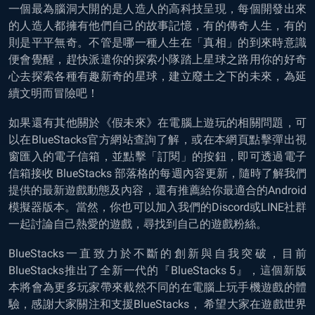
一個最為腦洞大開的是人造人的高科技呈現，每個開發出來
的人造人都擁有他們自己的故事記憶，有的傳奇人生，有的
則是平平無奇。不管是哪一種人生在「真相」的到來時意識
便會覺醒，趕快派遣你的探索小隊踏上星球之路用你的好奇
心去探索各種有趣新奇的星球，建立廢土之下的未來，為延
續文明而冒險吧！
如果還有其他關於《假未來》在電腦上遊玩的相關問題，可
以在BlueStacks官方網站查詢了解，或在本網頁點擊彈出視
窗匯入的電子信箱，並點擊「訂閱」的按鈕，即可透過電子
信箱接收 BlueStacks 部落格的每週內容更新，隨時了解我們
提供的最新遊戲動態及內容，還有推薦給你最適合的Android
模擬器版本。當然，你也可以加入我們的Discord或LINE社群
一起討論自己熱愛的遊戲，尋找到自己的遊戲粉絲。
BlueStacks一直致力於不斷的創新與自我突破，目前
BlueStacks推出了全新一代的『BlueStacks 5』，這個新版
本將會為更多玩家帶來截然不同的在電腦上玩手機遊戲的體
驗，感謝大家關注和支援BlueStacks， 希望大家在遊戲世界