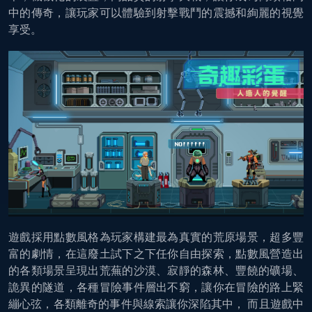
中的傳奇，讓玩家可以體驗到射擊戰鬥的震撼和絢麗的視覺
享受。
遊戲採用點數風格為玩家構建最為真實的荒原場景，超多豐
富的劇情，在這廢土試下之下任你自由探索，點數風營造出
的各類場景呈現出荒蕪的沙漠、寂靜的森林、豐饒的礦場、
詭異的隧道，各種冒險事件層出不窮，讓你在冒險的路上緊
繃心弦，各類離奇的事件與線索讓你深陷其中， 而且遊戲中