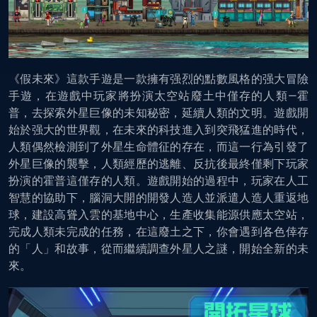
《假未來》這款手遊是一款擁有强烈的點數風格的强大冒險
手遊，在遊戲中玩家將扮演太空站廢土中僅存的人類—霍
普，去探索外星巨像的未知秘密，延續人類的文明。遊戲開
始於强大的世界觀，在未來的科技進入到突飛猛進的時代，
人類偶然檢測到了外星生命體征的存在，而這一行為引發了
外星巨像的襲擊，人類經歷的逃離、反抗後最終僅剩下玩家
扮演的霍普這僅存的人類。遊戲開始的過程中，玩家在人工
智慧的協助下，腦洞大開的開發人造人並派遣人造人重返地
球，建設高聳入雲的基地中心，生產收集能源供應太空站，
完成人類未完成的任務，在這廢土之下，你會遇到各色倖存
的「人」和故事，從而繼續調查外星人之謎，開始全新的未
來。