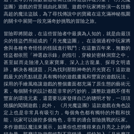
盜團》遊戲的背景就由此展開。遊戲中玩家將扮演一名技藝
高超的魔法盜賊，為了尋找傳說中的寶藏在這充滿神秘氛圍
的關卡中展開一段充滿奇妙挑戰的冒險之旅。
冒險即將開啟，在這些冒險者中最廣為人知的，就是由最頂
尖的怪盜們所組成的「月光魔盜團」。在這個過程中玩家將
會與各種奇奇怪怪的怪賊進行戰鬥；在這數百年來，無數的
怪盜都依照「神選啟示錄」的指引，穿梭於密林洞窟之中，
甚至鋌而走險潜入皇家寶庫、深入上古龍巢、探尋文明遺
跡，解决各種謎題，只為找到那顆神奇的月光寶石！這款遊
戲最大的亮點就是具有獨特的遊戲畫風和豐富的遊戲玩法，
採用的手繪風格讓遊戲的整個畫面都充滿了原生態的藝術元
素，每個關卡的設計都是非常的巧妙的，讓整款遊戲不僅有
豐富的環境元素，還需要玩家發揮自己的聰明才智，一項項
燒腦的闖關遊戲；此外， 《月光魔盜團》這款遊戲在角色設
定上也是非常具有吸引力，每個角色都有獨特的外觀和技
能，玩家可以操控多個角色，非常的適合冒險挑戰的玩家。
本作遊戲以魔法來展示，如果你也想獲得來自月亮之上的神