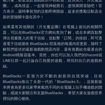
秘力量，那麼這款遊戲絕對不容錯過，趕快加入「月光魔盜
團」，成為怪盜，一起發現神秘寶石，盡情展開冒險吧！官
方表示，届時事前預約活動即將開啟，超多的獎勵活動及全
新的冒險關卡盡在其中！
如果還有其他關於《月光魔盜團》在電腦上遊玩的相關問
題，可以在BlueStacks官方網站查詢了解，或在本網頁點擊
彈出視窗匯入的電子信箱，並點擊「訂閱」的按鈕，即可透
過電子信箱接收 BlueStacks 部落格的每週內容更新，隨時了
解我們提供的最新遊戲動態及內容，還有推薦給你最適合的
Android模擬器版本。當然，你也可以加入我們的Discord或
LINE社群一起討論自己熱愛的遊戲，尋找到自己的遊戲粉
絲。
BlueStacks一直致力於不斷的創新與自我突破，目前
BlueStacks推出了全新一代的『BlueStacks 5』，這個新版
本將會為更多玩家帶來截然不同的在電腦上玩手機遊戲的體
驗，感謝大家關注和支援BlueStacks， 希望大家在遊戲世界
裡玩的開心愉快。