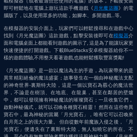
載模擬器（或者最適合您使用的電腦）的版本，下載後安裝
即可輕鬆地在電腦上遊玩這款手機遊戲《
月光魔盜團
》的電
腦版了，以及使用眾多的功能，如腳本、多開遊戲…等。
在模擬器的安裝介面上，玩家們可以輕鬆搜尋和在遊戲中心
找到《月光魔盜團》這款遊戲，點擊安裝後即可在
模擬器
介
面和電腦桌面上都能看到遊戲的圖示了, 這是為了能讓玩家更
快速便捷的打開遊戲。下載BlueStacks安卓模擬器給你不一
樣的遊戲體驗,不用整天看著遊戲,也能輕鬆獲取豐富獎勵!
《月光魔盜團》是一款以魔法為主的手遊，為玩家帶來的是
異常精彩絕倫的魔法盛宴；故事發生在一個由神秘魔法支配
的神奇世界-裏斯特大陸，這是一個以寶石為覈心的魔法世
界，不論是在樹頂、在地底、在龍巢，甚至在鄰居的壁爐
中，都可以發現擁有神秘魔法的璀璨寶石；一旦收集它們，
啟動神秘儀式，就可以召喚各種寶石精靈！ 然而在這些奇異
寶石中，最為神秘的當屬「月光寶石」，唯有它可以召喚來
自月亮之上的强大力量。 但自從數年前魔族入侵之後，「月
光寶石」便遺失在了裏斯特大陸，無人知曉它的所在。不
過，至今仍有無數冒險者嚮往獲得這股神秘力量，《月光魔