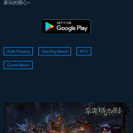
家玩的開心~
Role Playing
Gaming News
RPG
Game News