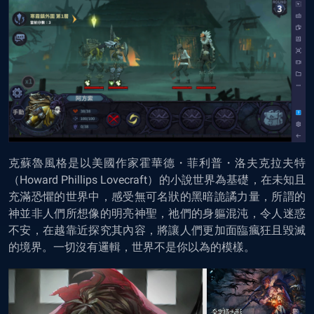
克蘇魯風格是以美國作家霍華德・菲利普・洛夫克拉夫特
（Howard Phillips Lovecraft）的小說世界為基礎，在未知且
充滿恐懼的世界中，感受無可名狀的黑暗詭譎力量，所謂的
神並非人們所想像的明亮神聖，祂們的身軀混沌，令人迷惑
不安，在越靠近探究其內容，將讓人們更加面臨瘋狂且毀滅
的境界。一切沒有邏輯，世界不是你以為的模樣。