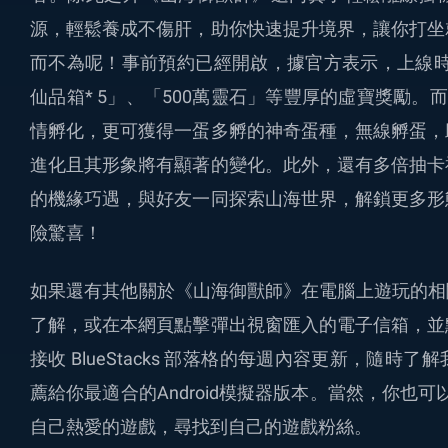
源，輕鬆養成不傷肝，助你快速提升境界，讓你打坐
而不為呢！事前預約已經開啟，據官方表示，上線時將
仙品箱* 5」、「500萬靈石」等豐厚的虛寶獎勵。
情孵化，更可獲得一蛋多孵的神奇蛋種，無線孵蛋，
進化且其形象將有顯著的變化。此外，還有多倍抽卡
的機緣巧遇，與好友一同探索山海世界，解鎖更多形
險驚喜！
如果還有其他關於《山海御獸師》在電腦上遊玩的相關問
了解，或在本網頁點擊彈出視窗匯入的電子信箱，並
接收 BlueStacks 部落格的每週內容更新，隨
薦給你最適合的Android模擬器版本。當然，你也可以加
自己熱愛的遊戲，尋找到自己的遊戲粉絲。