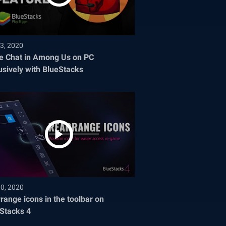
3, 2020
e Chat in Among Us on PC
usively with BlueStacks
30, 2020
range icons in the toolbar on
Stacks 4