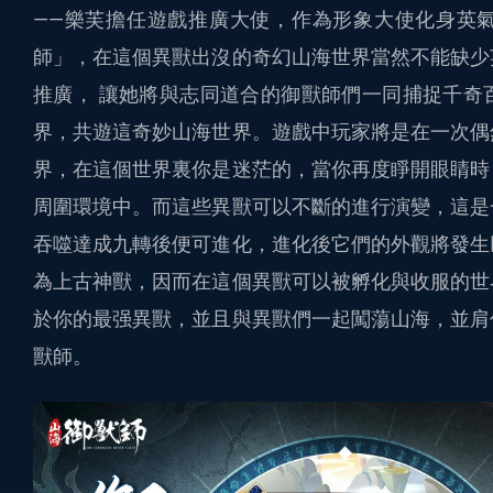
——樂芙擔任遊戲推廣大使，作為形象大使化身英
師」，在這個異獸出沒的奇幻山海世界當然不能缺少
推廣， 讓她將與志同道合的御獸師們一同捕捉千奇
界，共遊這奇妙山海世界。遊戲中玩家將是在一次偶
界，在這個世界裏你是迷茫的，當你再度睜開眼睛時
周圍環境中。而這些異獸可以不斷的進行演變，這是
吞噬達成九轉後便可進化，進化後它們的外觀將發生
為上古神獸，因而在這個異獸可以被孵化與收服的世
於你的最强異獸，並且與異獸們一起闖蕩山海，並肩
獸師。