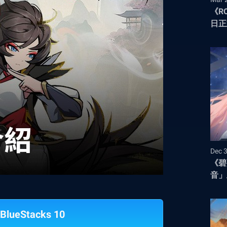
《R
日正
冒險
Dec 
《碧
音」
BlueStacks 10