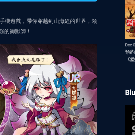
獸紙牌手機遊戲，帶你穿越到山海經的世界，領
强的御獸師！
Dec 
預約
《堡
動
Bl