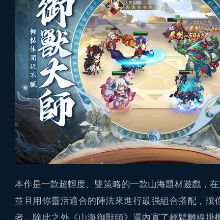
本作是一款超輕度、雙策略的一款山海題材遊戲，在
並且用你靈活適合的陣法來進行最强組合搭配，讓
者。除此之外《山海御獸師》還內寘了輕鬆離線掛