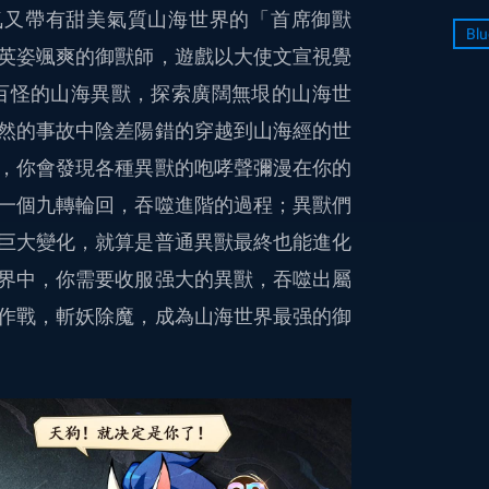
氣又帶有甜美氣質山海世界的「首席御獸
Blu
英姿颯爽的御獸師，遊戲以大使文宣視覺
百怪的山海異獸，探索廣闊無垠的山海世
然的事故中陰差陽錯的穿越到山海經的世
，你會發現各種異獸的咆哮聲彌漫在你的
一個九轉輪回，吞噬進階的過程；異獸們
巨大變化，就算是普通異獸最終也能進化
界中，你需要收服强大的異獸，吞噬出屬
作戰，斬妖除魔，成為山海世界最强的御