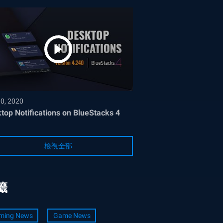
30, 2020
top Notifications on BlueStacks 4
檢視全部
籤
ming News
Game News