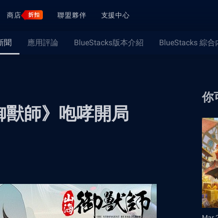
商店
聯盟夥伴
支援中心
折扣
新聞
應用評論
BlueStacks版本介紹
BlueStacks 綜
你
御獸師》咆哮開局
Mar 