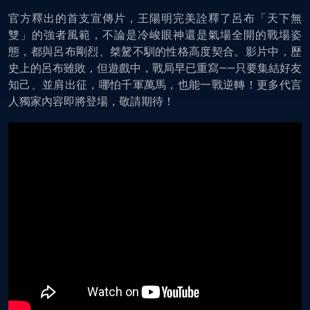
官方釋出的首支宣傳片，王陽明完美詮釋了呂布「天下無
雙」的強者風範，不論是冷峻眼神還是氣場全開的戰場姿
態，都與呂布剛烈、桀驁不馴的性格高度契合。影片中，歷
史上的呂布雖敗，但遊戲中，戰局早已重寫——只要集結好友
知己、並肩出征，哪怕千軍萬馬，也能一戰逆轉！更多代言
人獨家內容即將登場，敬請期待！