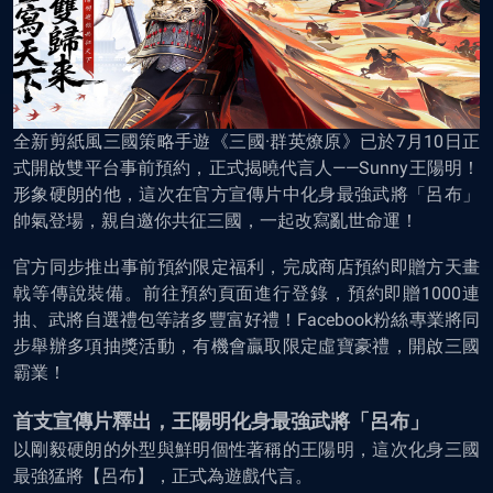
全新剪紙風三國策略手遊《三國·群英燎原》已於7月10日正
式開啟雙平台事前預約，正式揭曉代言人——Sunny王陽明！
形象硬朗的他，這次在官方宣傳片中化身最強武將「呂布」
帥氣登場，親自邀你共征三國，一起改寫亂世命運！
官方同步推出事前預約限定福利，完成商店預約即贈方天畫
戟等傳說裝備。前往預約頁面進行登錄，預約即贈1000連
抽、武將自選禮包等諸多豐富好禮！Facebook粉絲專業將同
步舉辦多項抽獎活動，有機會贏取限定虛寶豪禮，開啟三國
霸業！
首支宣傳片釋出，王陽明化身最強武將「呂布」
以剛毅硬朗的外型與鮮明個性著稱的王陽明，這次化身三國
最強猛將【呂布】，正式為遊戲代言。