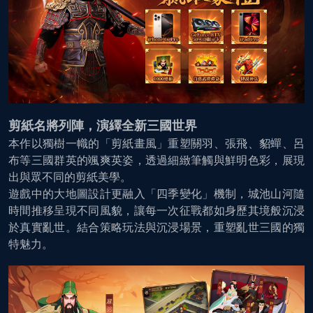
剪紙名將列陣，演繹全新三國世界
本作以獨樹一幟的「剪紙畫風」重塑關羽、張飛、貂蟬、呂
布等三國群英的颯爽英姿，透過細緻筆觸與鮮明色彩，展現
出與眾不同的剪紙美學。
遊戲中的大地圖設計更融入「四季變化」機制，城池山河隨
時間推移呈現不同風貌，讓每一次征戰都如身歷其境般沉浸
於真實亂世。結合策略玩法與沉浸場景，重塑亂世三國的獨
特魅力。