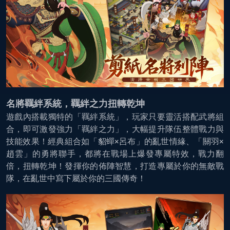
名將羈絆系統，羈絆之力扭轉乾坤
遊戲內搭載獨特的「羈絆系統」，玩家只要靈活搭配武將組
合，即可激發強力「羈絆之力」，大幅提升隊伍整體戰力與
技能效果！經典組合如「貂蟬×呂布」的亂世情緣、「關羽×
趙雲」的勇將聯手，都將在戰場上爆發專屬特效，戰力翻
倍，扭轉乾坤！發揮你的佈陣智慧，打造專屬於你的無敵戰
隊，在亂世中寫下屬於你的三國傳奇！