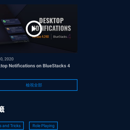
30, 2020
top Notifications on BlueStacks 4
檢視全部
籤
s and Tricks
Role Playing