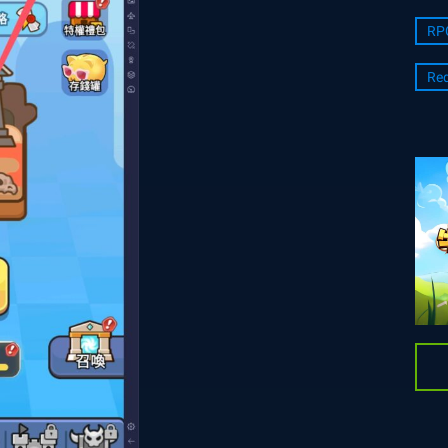
RP
Re