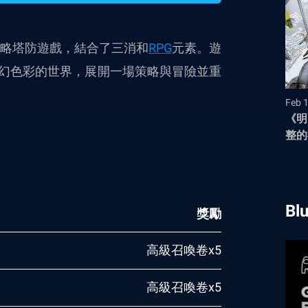
行的策略塔防遊戲，結合了三消和
RPG
元素。遊
幻色彩的世界，展開一場策略與冒險並重
Feb 
《明
整的
（2
Bl
獎勵
高級召喚卷x5
高級召喚卷x5