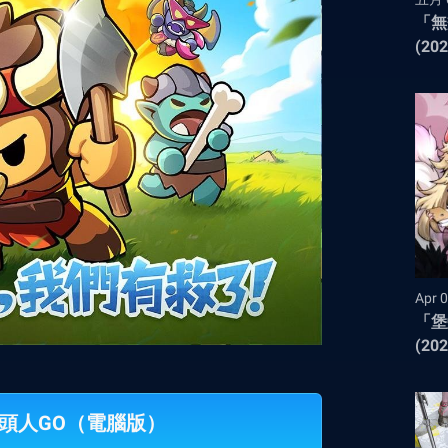
「無
(20
Apr 0
「堡
(20
玩牛頭人GO（電腦版）