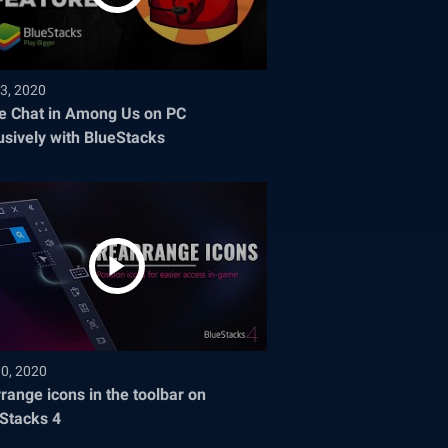
3, 2020
e Chat in Among Us on PC
usively with BlueStacks
30, 2020
range icons in the toolbar on
Stacks 4