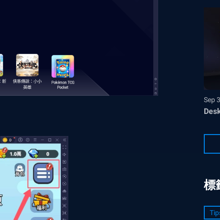
Sep 
Desk
標
Tip