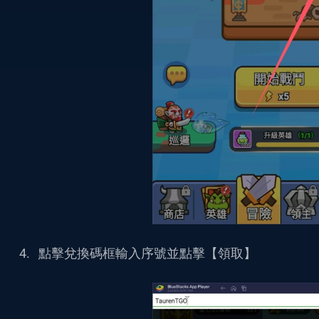
點擊兌換碼框
輸入序號並點擊【領取】