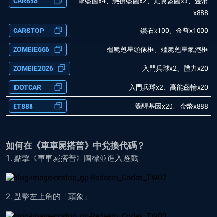
CAR888
擎藍圖x4、懸掛藍圖x2、尾翼藍圖x3、金幣
x888
CARSTOP
鑽石x100、金幣x1000
ZOMBIE666
殭屍剋星頭像框、殭屍剋星氣泡框
ZOMBIE2026
入門兵球x2、體力x20
IDOTCAR
入門兵球x2、高能齒輪x20
ET888
覺醒基因x20、金幣x888
如何在《車車屍搭普》中兌換代碼？
1. 點擊《車車屍搭普》圖標並進入遊戲
2. 點擊左上角的「頭象」