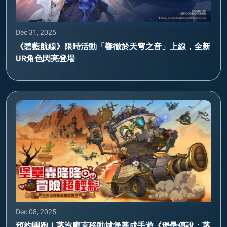
Dec 31, 2025
《碧藍航線》限時活動「響徹於天穹之音」上線，全新
UR角色閃亮登場
Dec 08, 2025
預約開跑！蒸汽龐克移動城堡養成手遊《堡壘傳說：蒸