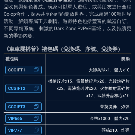
品收集與角色養成。玩家可以單人遊玩，或與朋友進行全程
Co-op合作，探索共享的紐約開放世界，完成超過100種世界
活動，解鎖專屬正典劇情。遊戲特色包括豐富的武器自訂、
不同專精系統、刺激的Dark Zone PvPvE區域，以及持續更
新的季節內容。
《車車屍搭普》禮包碼（兌換碼、序號、兌換券）
禮包碼
獎勵
CCGIFT1
大師兵球x1、體力x10
機槍碎片x15、雷暴槍碎片x26、光綾炮碎片
CCGIFT2
x22、毒液炮碎片x20、火焰噴射器碎片
x17、武器升品核心x10
CCGIFT3
菁英獎券、炸彈
VIP666
金幣x1000、體力x20
VIP777
礦稿x10、炸彈