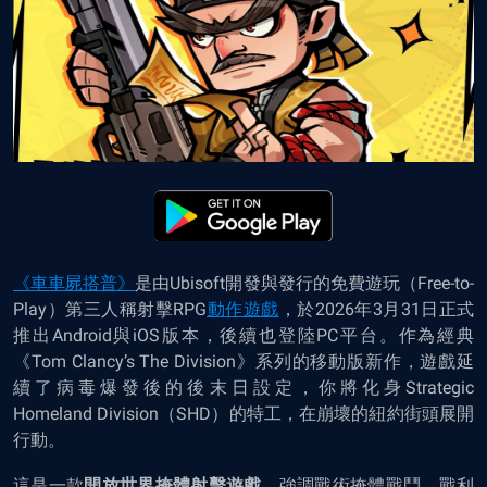
《車車屍搭普》
是由Ubisoft開發與發行的免費遊玩（Free-to-
Play）第三人稱射擊RPG
動作遊戲
，於2026年3月31日正式
推出Android與iOS版本，後續也登陸PC平台。作為經典
《Tom Clancy’s The Division》系列的移動版新作，遊戲延
續了病毒爆發後的後末日設定，你將化身Strategic
Homeland Division（SHD）的特工，在崩壞的紐約街頭展開
行動。
這是一款
開放世界掩體射擊遊戲
，強調戰術掩體戰鬥、戰利