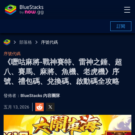
訂閱
部落格
序號代碼
序號代碼
《嚦咕麻將-戰神賽特、雷神之錘、超
八、賽馬、麻將、魚機、老虎機》序
號、禮包碼、兌換碼、啟動碼全攻略
發佈者：
BlueStacks 內容團隊
五月 13, 2026