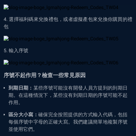
4. 選擇福利碼來兌換禮包，或者虛擬產包來兌換你購買的禮
包
5. 輸入序號
序號不起作用？檢查一些常見原因
到期日期：
某些序號可能沒有開發人員方提到的到期日
期。在這種情況下，某些沒有到期日期的序號可能不起
作用。
區分大小寫：
確保完全按照提供的方式輸入代碼，包括
每個序號中字母的正確大寫。我們建議簡單地複製序號
並使用它們。