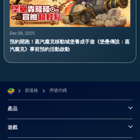
Dec 08, 2025
預約開跑！蒸汽龐克移動城堡養成手遊《堡壘傳說：蒸
汽龐克》事前預約活動啟動
部落格
序號代碼
產品
遊戲