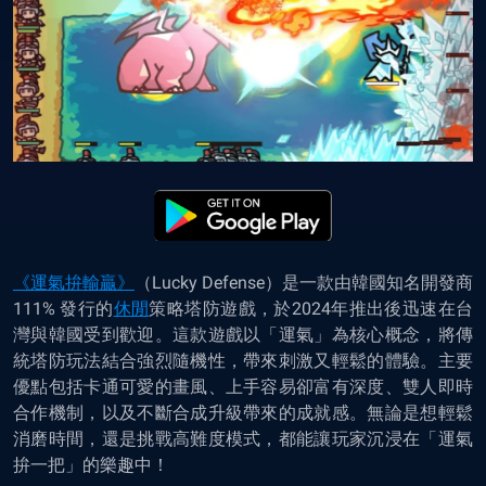
《運氣拚輸贏》
（Lucky Defense）是一款由韓國知名開發商
111% 發行的
休閒
策略塔防遊戲，於2024年推出後迅速在台
灣與韓國受到歡迎。這款遊戲以「運氣」為核心概念，將傳
統塔防玩法結合強烈隨機性，帶來刺激又輕鬆的體驗。主要
優點包括卡通可愛的畫風、上手容易卻富有深度、雙人即時
合作機制，以及不斷合成升級帶來的成就感。無論是想輕鬆
消磨時間，還是挑戰高難度模式，都能讓玩家沉浸在「運氣
拚一把」的樂趣中！