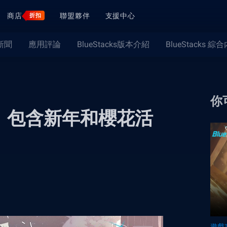
商店
聯盟夥伴
支援中心
折扣
新聞
應用評論
BlueStacks版本介紹
BlueStacks 綜
你
，包含新年和櫻花活
遊戲