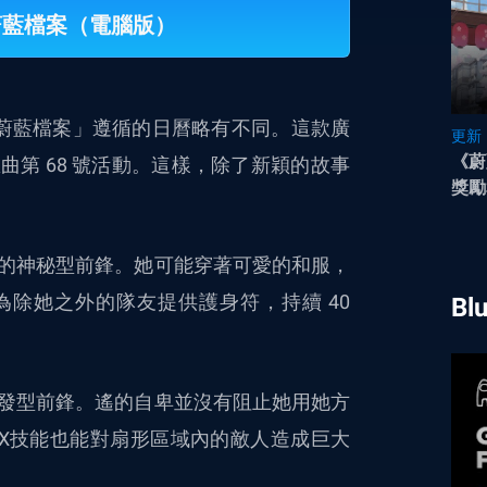
玩蔚藍檔案（電腦版）
蔚藍檔案」
遵循的日曆略有不同。這款廣
更新
《蔚
想曲第 68 號活動。這樣，除了新穎的故事
獎勵
的神秘型前鋒。她可能穿著可愛的和服，
為除她之外的隊友提供護身符，持續 40
Bl
發型前鋒。遙的自卑並沒有阻止她用她方
X技能也能對扇形區域內的敵人造成巨大