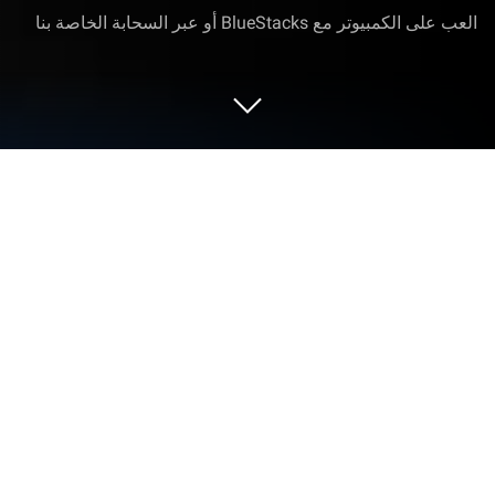
العب على الكمبيوتر مع BlueStacks أو عبر السحابة الخاصة بنا
العب Animal Hunter: Wild Shooting
على الكمبيوتر العادي أو جهاز الماك
Animal Hunter: Wild Shooting تعيد ألعاب ألعاب حركة
إلى الحياة، وتطرح تحديات مثيرة للاعبين. تم تطوير هذه
اللعبة التي تعمل بنظام الأندرويد بواسطة Evo Game
Studio‏، ويمكن تجربتها بشكل أفضل على BlueStacks،
مشغل التطبيقات رقم 1 في العالم لمستخدمي أجهزة
الكمبيوتر وأجهزة الماك.