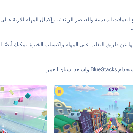
LEGO F ، يمكنك استكشاف Heartlake City ، وجمع العملات المعدنية والعناصر الرائعة ، وإ
تحها عن طريق التغلب على المهام واكتساب الخبرة. يمكنك أيضً