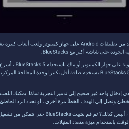
BlueStacks هو مشغل تطبيقات يسمح لك بتشغيل العديد من تطبيقات droid
 على شاشة أكبر مع BlueStacks.
استمتع بجميع ألعاب ا
لديك ، لا تحتاج إلى كمبيوتر محمول للألعاب! لماذا ا؟ لأن BlueStacks 5 يستخدم طاق
دي إدخال واحد غير صحيح إلى تدمير التجربة تمامًا. يمكنك اللعب
 تخطئ وتصل إلى الهدف الخطأ مرة أخرى ، أو تحدد الرد الخاطئ
لوقت باستخدام ميزة متعدد المثيلات.