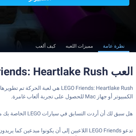
نظرة عامة
مميزات اللعبه
كيف ألعب
العب LEGO Friends: Heartlake Rush على الكمبيوتر العادي أو جهاز الماك
الكمبيوتر أو جهاز Mac للحصول على تجربة ألعاب غامرة.
هل سبق لك أن أردت التسابق في سيارات LEGO الخاصة بك من قبل؟ إذا كان الأمر كذلك ، فعليك تحميل LEGO Friends: Heartlake Rush على جهاز الكمبيوتر اليوم.
تدعو LEGO Friends اللاعبين إلى أن يكونوا م