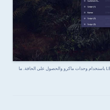
تخطي الأجزاء المملة للعبة. العب LEGO Friends: Heartlake Rush باستخدام وحدات ماكرو والحصول على الحافة. ما