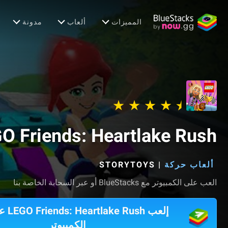
المميزات
ألعاب
مدونة
O Friends: Heartlake Rush
ألعاب حركة
|
STORYTOYS‏
العب على الكمبيوتر مع BlueStacks أو عبر السحابة الخاصة بنا
إلعب ush
الكمبيوتر