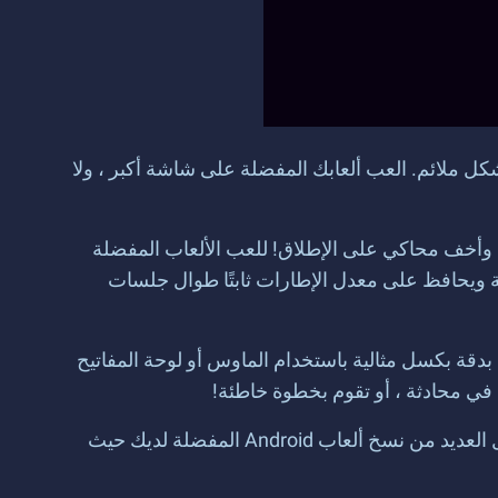
An على جهاز كمبيوتر ولعب ألعاب كبيرة بشكل ملائم. العب ألعابك المفضلة على شاشة أكبر ، ولا
لجوال المفضلة لديك وأي لعبة مرغوبة على جهاز الكمبيوتر أو ماك باستخدام BlueStacks 5 ، أسرع وأخف محاكي على الإطلاق! للعب الألعاب المفضلة
ة أقل بكثير لوحدة المعالجة المركزية ويحافظ على معدل الإطارات ثابتًا طوال جلسات
 بدقة بكسل مثالية باستخدام الماوس أو لوحة المفاتيح
 في محادثة ، أو تقوم بخطوة خاطئة!
لذا ، تريد أن تنطلق وتجد مجموعتك الصغيرة أو عشيرتك ، أليس كذلك؟ ثم قم بتثبيت BlueStacks حتى تتمكن من تشغيل العديد من نسخ ألعاب Android المفضلة لديك حيث