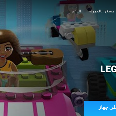
مسوّق بالعمولة
الدعم
LEG
LEGO Friends: Heartlake R على جهاز