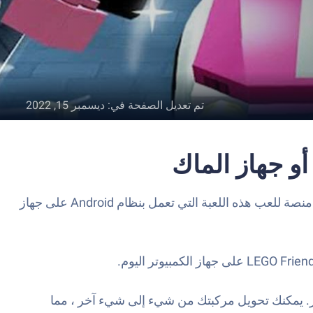
تم تعديل الصفحة في
:
ديسمبر 15, 2022
LEGO Friends: Heartlake Rush هي لعبة الحركة تم تطويرها بواسطة StoryToys. يعد مشغل تطبيق BlueStacks هو أفضل منصة للعب هذه اللعبة التي تعمل بنظام Android على جهاز
ك الكثير. يمكنك تحويل مركبتك من شيء إلى شيء آخر ، مما