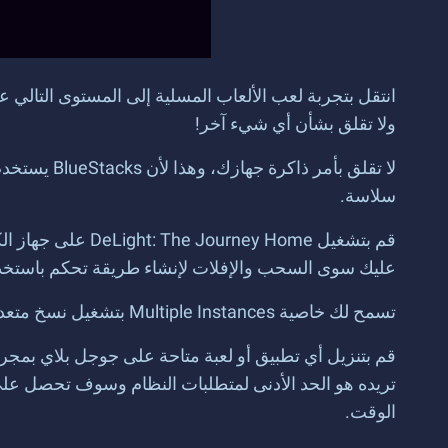
ولا تقلق بشأن أي شيء آخر!
سلاسة.
عليك سوى السحب والإفلات لإنشاء طريقة تحكم باستخدام
تسمح لك خاصية Multiple Instances بتشغيل نسخ متعددة من BlueStacks على جهاز واحد. كما يدعم الآن تطبيقات 32 بت و64 بت المتزامنة.
قم بتنزيل أي تطبيق أو لعبة متاحة على جوجل بلاي بمجر
الوقت.