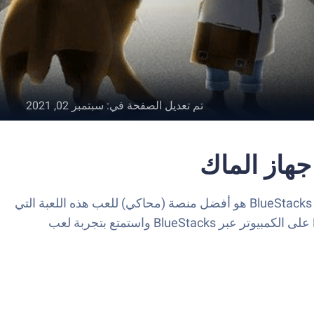
تم تعديل الصفحة في
:
سبتمبر 02, 2021
لعبة DeLight: The Journey Home هي لعبة مغامرات طورتها WEXPLORE GAMES CO., LIMTED. ويعتبر مشغل التطبيقات BlueStacks هو أفضل منصة (محاكي) للعب هذه اللعبة التي
تعمل بنظام الأندرويد على جهاز الكمبيوتر أو جهاز ماك للحصول على تجربة ألعاب غامرة. حمل DeLight: The Journey Home على الكمبيوتر عبر BlueStacks واستمتع بتجربة لعب