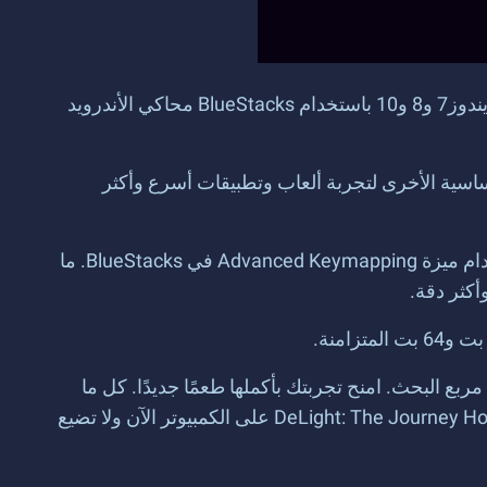
انتقل بتجربة لعب الألعاب المسلية إلى المستوى التالي عبر تنزيل DeLight: The Journey Home على أنظمة التشغيل ويندوز7 و8 و10 باستخدام BlueStacks محاكي الأندرويد
BlueSt يستخدم ذاكرة وصول عشوائي (RAM) أقل بنسبة 50٪ من الأنظمة الأساسية الأخرى لتجربة ألعاب وتطبيقات أسرع وأكثر
قم بتشغيل DeLight: The Journey Home على جهاز الكمبيوتر باستخدام الماوس، لوحة المفاتيح أو لوحة الألعاب باستخدام ميزة Advanced Keymapping في BlueStacks. ما
كثر دقة.
 البحث. امنح تجربتك بأكملها طعمًا جديدًا. كل ما
تريده هو الحد الأدنى لمتطلبات النظام وسوف تحصل على بث مباشر لأفضل مبارياتك وأداء سريع غير مسبوق. حمل DeLight: The Journey Home على الكمبيوتر الآن ولا تضيع