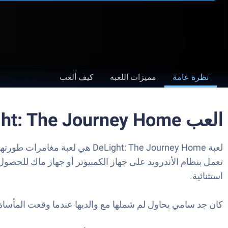
نظرة عامة
مميزات اللعبه
كيف ألعب
العب DeLight: The Journey Home على الكمبيوتر العادي أو جهاز الماك
استثنائية.
كان جد سامي يحاول لم شملها مع والديها عندما وقعت المأساة.