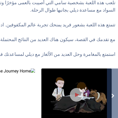
تلعب هذه اللعبة بشخصية سامي التي أصيبت بالعمى مؤخرًا وتحا
السواد مع مساعدة ديلي بجانبها طوال الرحلة.
تتمتع هذه اللعبة بشعور فريد يمنحك تجربة عالم المكفوفين. ا
مع تقدمك في القصة، سيكون هناك العديد من النتائج المحتملة 
استمتع بالمغامرة وحل العديد من الألغاز مع ديلي لمساعدتك 