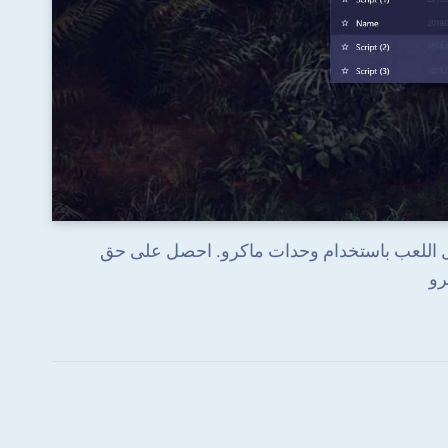
 التنبؤ به في DeLight: The Journey Home وتحويل اللعب باستخدام وحدات ماكرو. احصل على حق