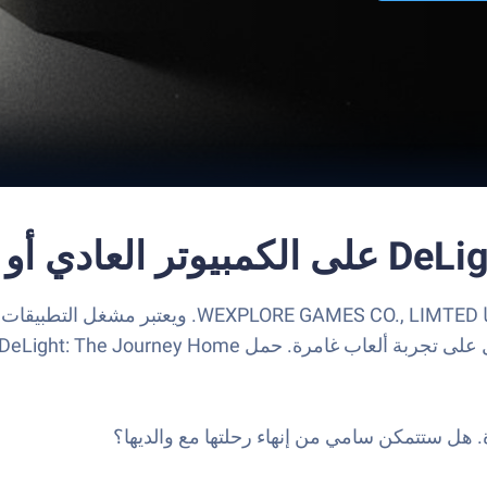
 هل ستتمكن سامي من إنهاء رحلتها مع والديها؟