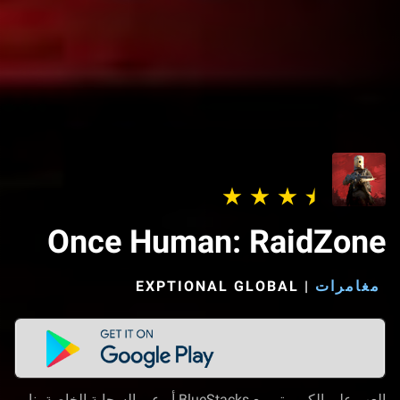
Once Human: RaidZone
مغامرات
|
EXPTIONAL GLOBAL‏
العب على الكمبيوتر مع BlueStacks أو عبر السحابة الخاصة بنا