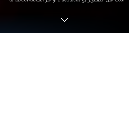
العب Once Human: RaidZone على
الكمبيوتر العادي أو جهاز الماك
Once Human: RaidZone هي لعبة مغامرات تم تطويرها
بواسطة
Exptional Global‏
. ‏
يعد مشغل تطبيق
BlueStacks أفضل منصة لتشغيل لعبة الأندرويد هذه على
جهاز الكمبيوتر أو جهاز ماك الخاص بك للحصول على تجربة
ألعاب غامرة.
تُلقي اللعبة Once Human: RaidZone باللاعبين في هذا